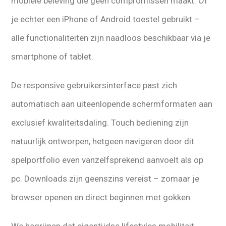
mobiele beleving die geen compromissen maakt. Of
je echter een iPhone of Android toestel gebruikt –
alle functionaliteiten zijn naadloos beschikbaar via je
smartphone of tablet.
De responsive gebruikersinterface past zich
automatisch aan uiteenlopende schermformaten aan
exclusief kwaliteitsdaling. Touch bediening zijn
natuurlijk ontworpen, hetgeen navigeren door dit
spelportfolio even vanzelfsprekend aanvoelt als op
pc. Downloads zijn geenszins vereist – zomaar je
browser openen en direct beginnen met gokken.
We begrijpen dat eigentijdse lifestyles mobiliteit