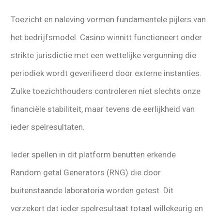
Toezicht en naleving vormen fundamentele pijlers van
het bedrijfsmodel. Casino winnitt functioneert onder
strikte jurisdictie met een wettelijke vergunning die
periodiek wordt geverifieerd door externe instanties.
Zulke toezichthouders controleren niet slechts onze
financiële stabiliteit, maar tevens de eerlijkheid van
ieder spelresultaten.
Ieder spellen in dit platform benutten erkende
Random getal Generators (RNG) die door
buitenstaande laboratoria worden getest. Dit
verzekert dat ieder spelresultaat totaal willekeurig en