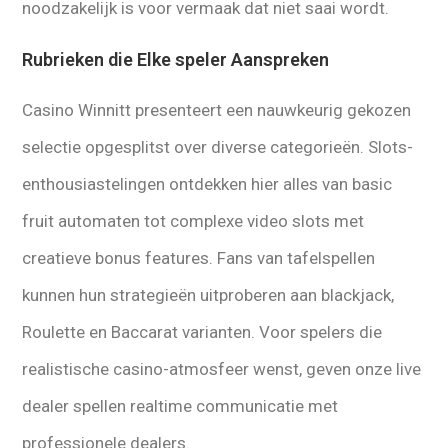
noodzakelijk is voor vermaak dat niet saai wordt.
Rubrieken die Elke speler Aanspreken
Casino Winnitt presenteert een nauwkeurig gekozen
selectie opgesplitst over diverse categorieën. Slots-
enthousiastelingen ontdekken hier alles van basic
fruit automaten tot complexe video slots met
creatieve bonus features. Fans van tafelspellen
kunnen hun strategieën uitproberen aan blackjack,
Roulette en Baccarat varianten. Voor spelers die
realistische casino-atmosfeer wenst, geven onze live
dealer spellen realtime communicatie met
professionele dealers.