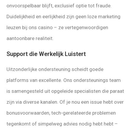
onvoorspelbaar blijft, exclusief optie tot fraude.
Duidelijkheid en eerlijkheid zijn geen loze marketing
leuzen bij ons casino – ze vertegenwoordigen
aantoonbare realiteit.
Support die Werkelijk Luistert
Uitzonderlijke ondersteuning scheidt goede
platforms van excellente. Ons ondersteunings team
is samengesteld uit opgeleide specialisten die paraat
zijn via diverse kanalen. Of je nou een issue hebt over
bonusvoorwaarden, tech-gerelateerde problemen
tegenkomt of simpelweg advies nodig hebt hebt –