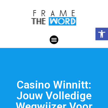
Open toolbar
Casino Winnitt:
Jouw Volledige
Wegwijzer Voor