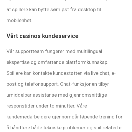
at spillere kan bytte sømløst fra desktop til
mobilenhet.
Vårt casinos kundeservice
Vår supportteam fungerer med multilingual
ekspertise og omfattende plattformkunnskap.
Spillere kan kontakte kundestøtten via live chat, e-
post og telefonsupport. Chat-funksjonen tilbyr
umiddelbar assistanse med gjennomsnittlige
responstider under to minutter. Våre
kundemedarbeidere gjennomgår løpende trening for
å håndtere både tekniske problemer og spillrelaterte