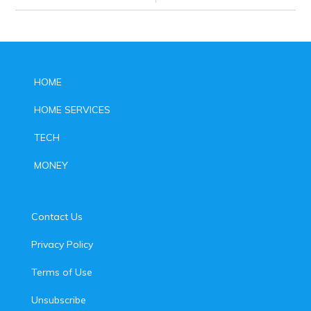
HOME
HOME SERVICES
TECH
MONEY
Contact Us
Privacy Policy
Terms of Use
Unsubscribe