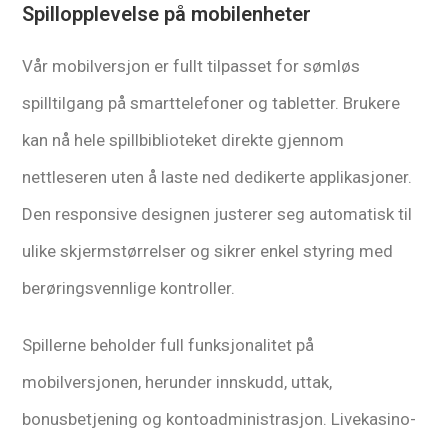
Spillopplevelse på mobilenheter
Vår mobilversjon er fullt tilpasset for sømløs
spilltilgang på smarttelefoner og tabletter. Brukere
kan nå hele spillbiblioteket direkte gjennom
nettleseren uten å laste ned dedikerte applikasjoner.
Den responsive designen justerer seg automatisk til
ulike skjermstørrelser og sikrer enkel styring med
berøringsvennlige kontroller.
Spillerne beholder full funksjonalitet på
mobilversjonen, herunder innskudd, uttak,
bonusbetjening og kontoadministrasjon. Livekasino-