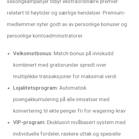
sesongkampanjer tilbyr ekstraordinære premier
relatert til høytider og særlige hendelser. Premium-
medlemmer nyter godt av av personlige bonuser og
personlige kontoadministratorer.
Velkomstbonus:
Match-bonus på innskudd
kombinert med gratisrunder spredt over
multiplikke transaksjoner for maksimal verdi
Lojalitetsprogram:
Automatisk
poengakkumulering på alle innsatser med
konvertering til ekte penger fri for wagering-krav
VIP-program:
Eksklusivt nivåbasert system med
individuelle fordeler, raskere uttak og spesielle