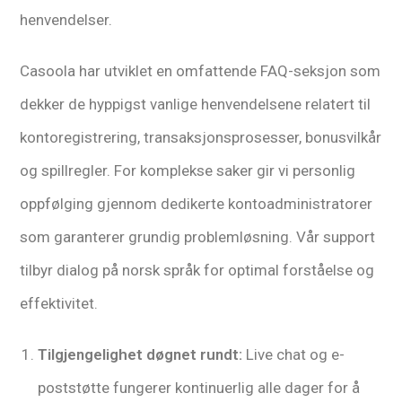
henvendelser.
Casoola har utviklet en omfattende FAQ-seksjon som
dekker de hyppigst vanlige henvendelsene relatert til
kontoregistrering, transaksjonsprosesser, bonusvilkår
og spillregler. For komplekse saker gir vi personlig
oppfølging gjennom dedikerte kontoadministratorer
som garanterer grundig problemløsning. Vår support
tilbyr dialog på norsk språk for optimal forståelse og
effektivitet.
Tilgjengelighet døgnet rundt:
Live chat og e-
poststøtte fungerer kontinuerlig alle dager for å