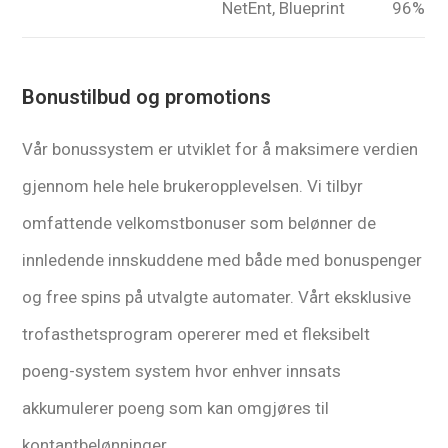
NetEnt, Blueprint
96%
Bonustilbud og promotions
Vår bonussystem er utviklet for å maksimere verdien
gjennom hele hele brukeropplevelsen. Vi tilbyr
omfattende velkomstbonuser som belønner de
innledende innskuddene med både med bonuspenger
og free spins på utvalgte automater. Vårt eksklusive
trofasthetsprogram opererer med et fleksibelt
poeng-system system hvor enhver innsats
akkumulerer poeng som kan omgjøres til
kontantbelønninger.