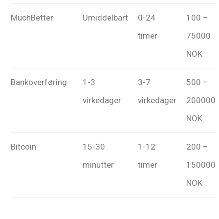
MuchBetter
Umiddelbart
0-24
100 –
timer
75000
NOK
Bankoverføring
1-3
3-7
500 –
virkedager
virkedager
200000
NOK
Bitcoin
15-30
1-12
200 –
minutter
timer
150000
NOK