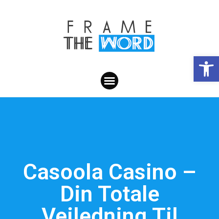
Open toolbar
Casoola Casino –
Din Totale
Veiledning Til