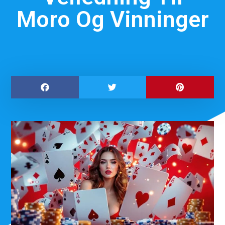
Moro Og Vinninger