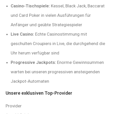
Casino-Tischspiele:
Kessel, Black Jack, Baccarat
und Card Poker in vielen Ausführungen für
Anfänger und geübte Strategiespieler
Live Casino:
Echte Casinostimmung mit
geschulten Croupiers in Live, die durchgehend die
Uhr herum verfügbar sind
Progressive Jackpots:
Enorme Gewinnsummen
warten bei unseren progressiven ansteigenden
Jackpot-Automaten
Unsere exklusiven Top-Provider
Provider