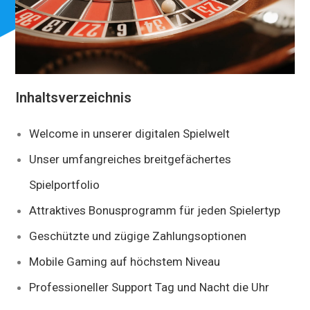
Inhaltsverzeichnis
Welcome in unserer digitalen Spielwelt
Unser umfangreiches breitgefächertes
Spielportfolio
Attraktives Bonusprogramm für jeden Spielertyp
Geschützte und zügige Zahlungsoptionen
Mobile Gaming auf höchstem Niveau
Professioneller Support Tag und Nacht die Uhr