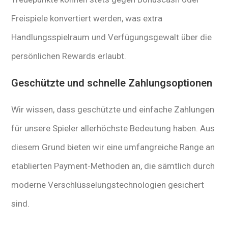
Freispiele konvertiert werden, was extra
Handlungsspielraum und Verfügungsgewalt über die
persönlichen Rewards erlaubt.
Geschützte und schnelle Zahlungsoptionen
Wir wissen, dass geschützte und einfache Zahlungen
für unsere Spieler allerhöchste Bedeutung haben. Aus
diesem Grund bieten wir eine umfangreiche Range an
etablierten Payment-Methoden an, die sämtlich durch
moderne Verschlüsselungstechnologien gesichert
sind.