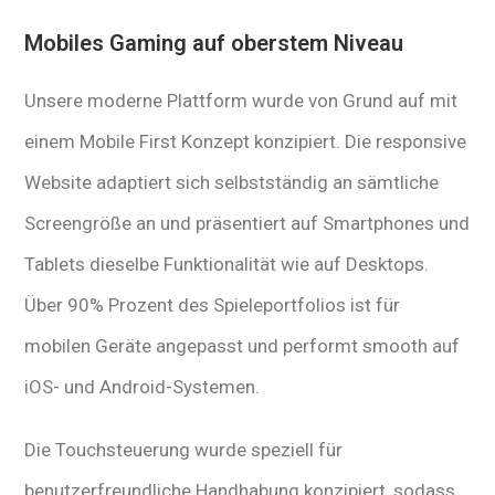
Mobiles Gaming auf oberstem Niveau
Unsere moderne Plattform wurde von Grund auf mit
einem Mobile First Konzept konzipiert. Die responsive
Website adaptiert sich selbstständig an sämtliche
Screengröße an und präsentiert auf Smartphones und
Tablets dieselbe Funktionalität wie auf Desktops.
Über 90% Prozent des Spieleportfolios ist für
mobilen Geräte angepasst und performt smooth auf
iOS- und Android-Systemen.
Die Touchsteuerung wurde speziell für
benutzerfreundliche Handhabung konzipiert, sodass