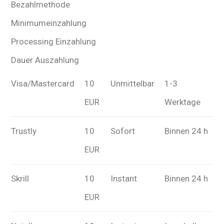
Bezahlmethode
Minimumeinzahlung
Processing Einzahlung
Dauer Auszahlung
Visa/Mastercard
10
Unmittelbar
1-3
EUR
Werktage
Trustly
10
Sofort
Binnen 24 h
EUR
Skrill
10
Instant
Binnen 24 h
EUR