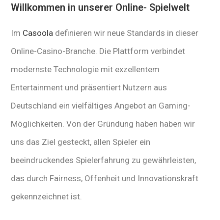
Willkommen in unserer Online- Spielwelt
Im
Casoola
definieren wir neue Standards in dieser
Online-Casino-Branche. Die Plattform verbindet
modernste Technologie mit exzellentem
Entertainment und präsentiert Nutzern aus
Deutschland ein vielfältiges Angebot an Gaming-
Möglichkeiten. Von der Gründung haben haben wir
uns das Ziel gesteckt, allen Spieler ein
beeindruckendes Spielerfahrung zu gewährleisten,
das durch Fairness, Offenheit und Innovationskraft
gekennzeichnet ist.