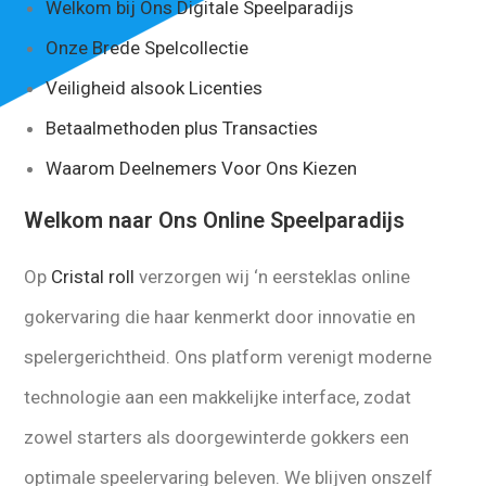
Welkom bij Ons Digitale Speelparadijs
Onze Brede Spelcollectie
Veiligheid alsook Licenties
Betaalmethoden plus Transacties
Waarom Deelnemers Voor Ons Kiezen
Welkom naar Ons Online Speelparadijs
Op
Cristal roll
verzorgen wij ‘n eersteklas online
gokervaring die haar kenmerkt door innovatie en
spelergerichtheid. Ons platform verenigt moderne
technologie aan een makkelijke interface, zodat
zowel starters als doorgewinterde gokkers een
optimale speelervaring beleven. We blijven onszelf