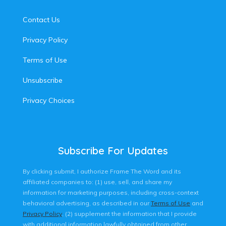
Contact Us
Privacy Policy
Terms of Use
Unsubscribe
Privacy Choices
Subscribe For Updates
By clicking submit, I authorize Frame The Word and its
affiliated companies to: (1) use, sell, and share my
information for marketing purposes, including cross-context
behavioral advertising, as described in our
Terms of Use
and
Privacy Policy
, (2) supplement the information that I provide
with additional information lawfully obtained from other