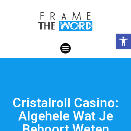
Open toolbar
Cristalroll Casino:
Algehele Wat Je
Behoort Weten