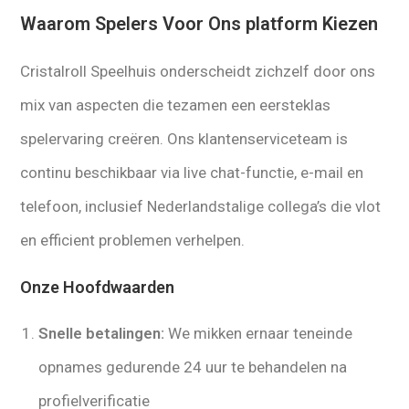
Waarom Spelers Voor Ons platform Kiezen
Cristalroll Speelhuis onderscheidt zichzelf door ons
mix van aspecten die tezamen een eersteklas
spelervaring creëren. Ons klantenserviceteam is
continu beschikbaar via live chat-functie, e-mail en
telefoon, inclusief Nederlandstalige collega’s die vlot
en efficient problemen verhelpen.
Onze Hoofdwaarden
Snelle betalingen:
We mikken ernaar teneinde
opnames gedurende 24 uur te behandelen na
profielverificatie