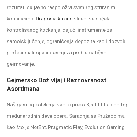
rezultati su javno raspoloživi svim registriranim
korisnicima.
Dragonia kazino
slijedi se načela
kontrolisanog kockanja, dajući instrumente za
samoisključenje, ograničenja depozita kao i dozvolu
profesionalnoj asistenciji za problematično
gejmovanje.
Gejmersko Doživljaj i Raznovrsnost
Asortimana
Naš gaming kolekcija sadrži preko 3,500 titula od top
međunarodnih developera. Saradnja sa Pružaocima
kao što je NetEnt, Pragmatic Play, Evolution Gaming