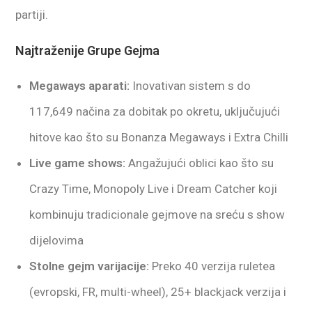
partiji.
Najtraženije Grupe Gejma
Megaways aparati:
Inovativan sistem s do
117,649 načina za dobitak po okretu, uključujući
hitove kao što su Bonanza Megaways i Extra Chilli
Live game shows:
Angažujući oblici kao što su
Crazy Time, Monopoly Live i Dream Catcher koji
kombinuju tradicionale gejmove na sreću s show
dijelovima
Stolne gejm varijacije:
Preko 40 verzija ruletea
(evropski, FR, multi-wheel), 25+ blackjack verzija i