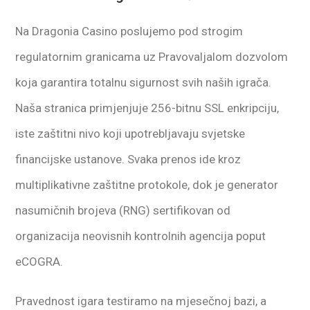
Na Dragonia Casino poslujemo pod strogim
regulatornim granicama uz Pravovaljalom dozvolom
koja garantira totalnu sigurnost svih naših igrača.
Naša stranica primjenjuje 256-bitnu SSL enkripciju,
iste zaštitni nivo koji upotrebljavaju svjetske
financijske ustanove. Svaka prenos ide kroz
multiplikativne zaštitne protokole, dok je generator
nasumičnih brojeva (RNG) sertifikovan od
organizacija neovisnih kontrolnih agencija poput
eCOGRA.
Pravednost igara testiramo na mjesečnoj bazi, a