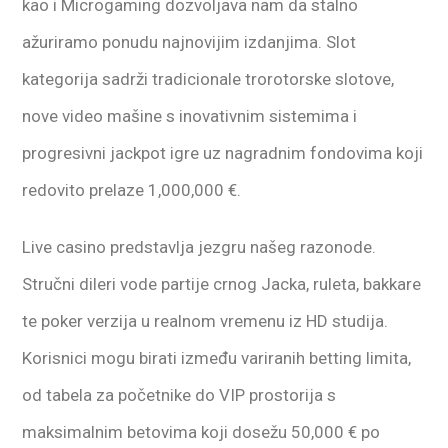
kao i Microgaming dozvoljava nam da stalno
ažuriramo ponudu najnovijim izdanjima. Slot
kategorija sadrži tradicionale trorotorske slotove,
nove video mašine s inovativnim sistemima i
progresivni jackpot igre uz nagradnim fondovima koji
redovito prelaze 1,000,000 €.
Live casino predstavlja jezgru našeg razonode.
Stručni dileri vode partije crnog Jacka, ruleta, bakkare
te poker verzija u realnom vremenu iz HD studija.
Korisnici mogu birati između variranih betting limita,
od tabela za početnike do VIP prostorija s
maksimalnim betovima koji dosežu 50,000 € po