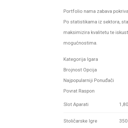
Portfolio nama zabava pokriva v
Po statistikama iz sektora, st
maksimizira kvalitetu te isku
mogućnostima.
Kategorija Igara
Brojnost Opcija
Najpopularniji Ponuđači
Povrat Raspon
Slot Aparati
1,8
Stoličarske Igre
350