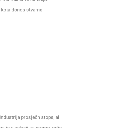
u koja donos stvarne
ndustrija prosječn stopa, al
a je u sekciji za promo, gdje