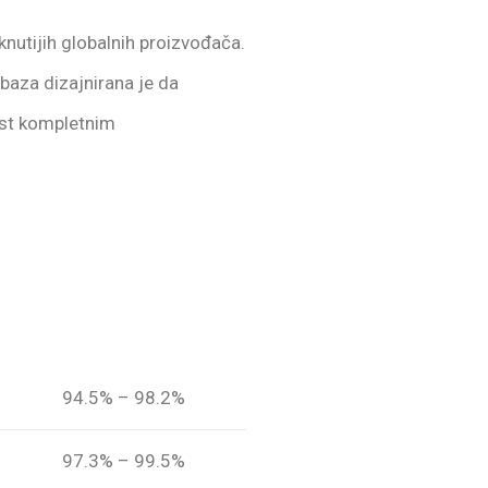
aknutijih globalnih proizvođača.
 baza dizajnirana je da
ost kompletnim
94.5% – 98.2%
97.3% – 99.5%