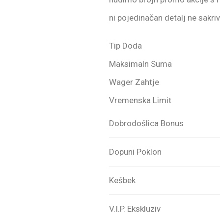
ni pojedinačan detalj ne sakri
Tip Doda
Maksimaln Suma
Wager Zahtje
Vremenska Limit
Dobrodošlica Bonus
Dopuni Poklon
Kešbek
V.I.P. Ekskluziv