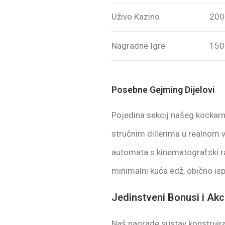
Uživo Kazino
200
Nagradne Igre
150
Posebne Gejming Dijelovi
Pojedina sekcij našeg kockarn
stručnim dillerima u realnom 
automata s kinematografski raz
minimalni kuća edž, obično isp
Jedinstveni Bonusi i Ak
Naš nagrade sustav konstruiran