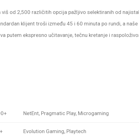
iš od 2,500 različitih opcija pažljivo selektiranih od najist
andardan klijent troši između 45 i 60 minuta po rundi, a naše
stva putem ekspresno učitavanje, tečnu kretanje i raspoloživ
00+
NetEnt, Pragmatic Play, Microgaming
+
Evolution Gaming, Playtech