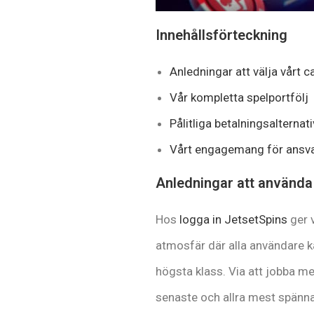
Innehållsförteckning
Anledningar att välja vårt c
Vår kompletta spelportfölj
Pålitliga betalningsalternati
Vårt engagemang för ansva
Anledningar att använda
Hos
logga in JetsetSpins
ger 
atmosfär där alla användare k
högsta klass. Via att jobba med
senaste och allra mest spänn