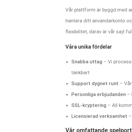
Vår plattform är byggd med anv
hantera ditt användarkonto och
flexibilitet, därav är vår sajt
Våra unika fördelar
Snabba uttag
– Vi processa
tänkbart
Support dygnet runt
– Vårt
Personliga erbjudanden
– 
SSL-kryptering
– All komm
Licensierad verksamhet
– 
Vår omfattande spelport