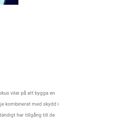
kus vilar på att bygga en
öje kombinerat med skydd i
ndigt har tillgång till de