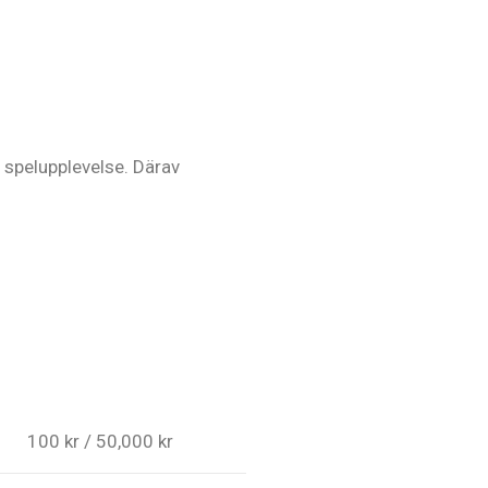
v spelupplevelse. Därav
100 kr / 50,000 kr