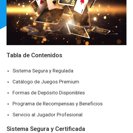
Tabla de Contenidos
Sistema Segura y Regulada
Catálogo de Juegos Premium
Formas de Depósito Disponibles
Programa de Recompensas y Beneficios
Servicio al Jugador Profesional
Sistema Segura y Certificada