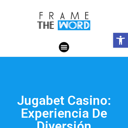
Open toolbar
Jugabet Casino:
Experiencia De
Diversión