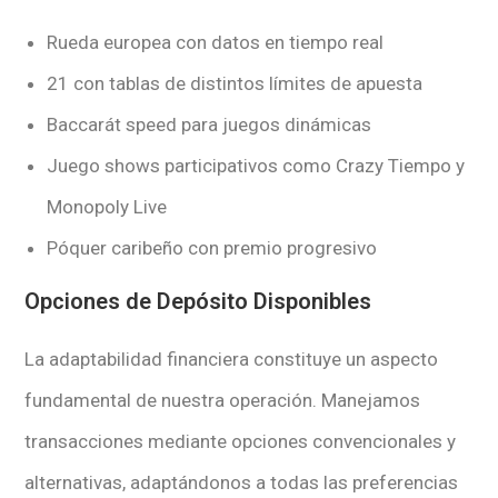
Rueda europea con datos en tiempo real
21 con tablas de distintos límites de apuesta
Baccarát speed para juegos dinámicas
Juego shows participativos como Crazy Tiempo y
Monopoly Live
Póquer caribeño con premio progresivo
Opciones de Depósito Disponibles
La adaptabilidad financiera constituye un aspecto
fundamental de nuestra operación. Manejamos
transacciones mediante opciones convencionales y
alternativas, adaptándonos a todas las preferencias