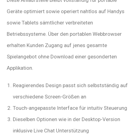
Diese Anlaufstelle bleibt vollständig für portable
Geräte optimiert sowie operiert nahtlos auf Handys
sowie Tablets sämtlicher verbreiteten
Betriebssysteme. Über den portablen Webbrowser
erhalten Kunden Zugang auf jenes gesamte
Spielangebot ohne Download einer gesonderten
Applikation.
Reagierendes Design passt sich selbstständig auf
verschiedene Screen-Größen an
Touch-angepasste Interface für intuitiv Steuerung
Dieselben Optionen wie in der Desktop-Version
inklusive Live Chat Unterstützung