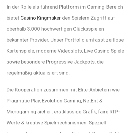
In der Rolle als führend Platform im Gaming-Bereich
bietet
Casino Kingmaker
den Spielern Zugriff auf
oberhalb 3.000 hochwertigen Glücksspielen
bekannter Provider. Unser Portfolio umfasst zeitlose
Kartenspiele, moderne Videoslots, Live Casino Spiele
sowie besondere Progressive Jackpots, die
regelmäßig aktualisiert sind.
Die Kooperation zusammen mit Elite-Anbietern wie
Pragmatic Play, Evolution Gaming, NetEnt &
Microgaming sichert erstklassige Grafik, faire RTP-
Werte & kreative Spielmechanismen. Speziell