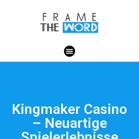
Kingmaker Casino
– Neuartige
Spielerlebnisse