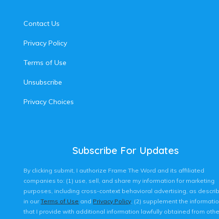
Contact Us
Privacy Policy
Terms of Use
Unsubscribe
Privacy Choices
Subscribe For Updates
By clicking submit, I authorize Frame The Word and its affiliated
companies to: (1) use, sell, and share my information for marketing
purposes, including cross-context behavioral advertising, as descri
in our
Terms of Use
and
Privacy Policy
, (2) supplement the informati
that I provide with additional information lawfully obtained from othe