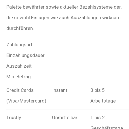
Palette bewährter sowie aktueller Bezahlsysteme dar,
die sowohl Einlagen wie auch Auszahlungen wirksam
durchführen.
Zahlungsart
Einzahlungsdauer
Auszahlzeit
Min. Betrag
Credit Cards
Instant
3 bis 5
(Visa/Mastercard)
Arbeitstage
Trustly
Unmittelbar
1 bis 2
Geschäftstage