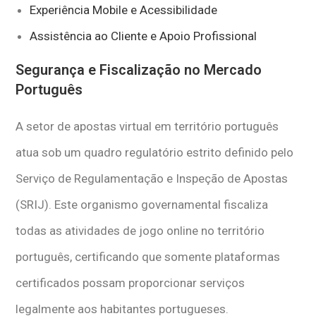
Experiência Mobile e Acessibilidade
Assistência ao Cliente e Apoio Profissional
Segurança e Fiscalização no Mercado
Português
A setor de apostas virtual em território português
atua sob um quadro regulatório estrito definido pelo
Serviço de Regulamentação e Inspeção de Apostas
(SRIJ). Este organismo governamental fiscaliza
todas as atividades de jogo online no território
português, certificando que somente plataformas
certificados possam proporcionar serviços
legalmente aos habitantes portugueses.