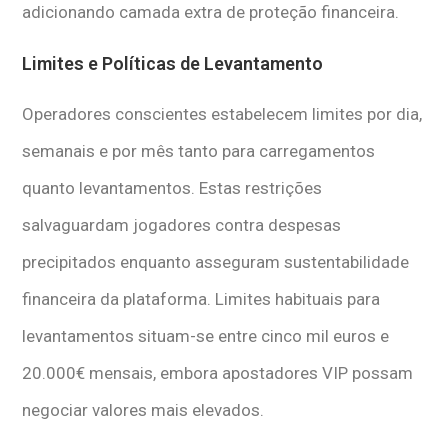
adicionando camada extra de proteção financeira.
Limites e Políticas de Levantamento
Operadores conscientes estabelecem limites por dia,
semanais e por mês tanto para carregamentos
quanto levantamentos. Estas restrições
salvaguardam jogadores contra despesas
precipitados enquanto asseguram sustentabilidade
financeira da plataforma. Limites habituais para
levantamentos situam-se entre cinco mil euros e
20.000€ mensais, embora apostadores VIP possam
negociar valores mais elevados.