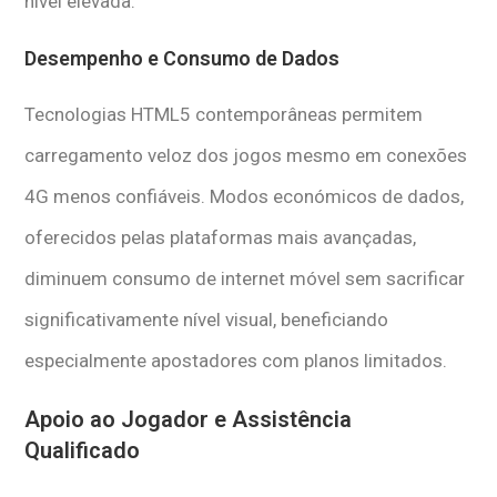
nível elevada.
Desempenho e Consumo de Dados
Tecnologias HTML5 contemporâneas permitem
carregamento veloz dos jogos mesmo em conexões
4G menos confiáveis. Modos económicos de dados,
oferecidos pelas plataformas mais avançadas,
diminuem consumo de internet móvel sem sacrificar
significativamente nível visual, beneficiando
especialmente apostadores com planos limitados.
Apoio ao Jogador e Assistência
Qualificado