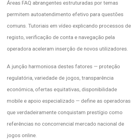
Áreas FAQ abrangentes estruturadas por temas
permitem autoatendimento efetivo para questões
comuns. Tutoriais em vídeo explicando processos de
registo, verificação de conta e navegação pela
operadora aceleram inserção de novos utilizadores.
A junção harmoniosa destes fatores — proteção
regulatória, variedade de jogos, transparência
económica, ofertas equitativas, disponibilidade
mobile e apoio especializado — define as operadoras
que verdadeiramente conquistam prestígio como
referências no concorrencial mercado nacional de
jogos online.