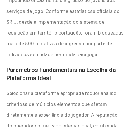
impedindo eficazmente o ingresso de jovens aos
serviços de jogo. Conforme estatísticas oficiais do
SRIJ, desde a implementação do sistema de
regulação em território português, foram bloqueadas
mais de 500 tentativas de ingresso por parte de
indivíduos sem idade permitida para jogar.
Parâmetros Fundamentais na Escolha da
Plataforma Ideal
Selecionar a plataforma apropriada requer análise
criteriosa de múltiplos elementos que afetam
diretamente a experiência do jogador. A reputação
do operador no mercado internacional, combinada