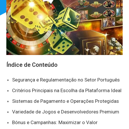
Índice de Conteúdo
Segurança e Regulamentação no Setor Português
Critérios Principais na Escolha da Plataforma Ideal
Sistemas de Pagamento e Operações Protegidas
Variedade de Jogos e Desenvolvedores Premium
Bónus e Campanhas: Maximizar o Valor