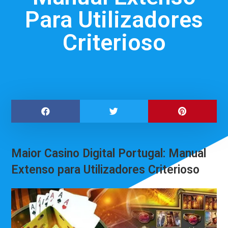
Para Utilizadores
Criterioso
Maior Casino Digital Portugal: Manual
Extenso para Utilizadores Criterioso