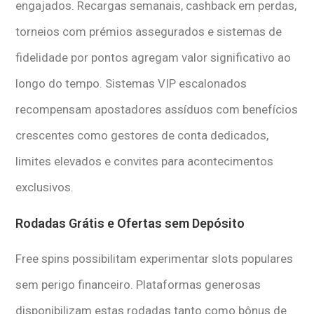
engajados. Recargas semanais, cashback em perdas,
torneios com prémios assegurados e sistemas de
fidelidade por pontos agregam valor significativo ao
longo do tempo. Sistemas VIP escalonados
recompensam apostadores assíduos com benefícios
crescentes como gestores de conta dedicados,
limites elevados e convites para acontecimentos
exclusivos.
Rodadas Grátis e Ofertas sem Depósito
Free spins possibilitam experimentar slots populares
sem perigo financeiro. Plataformas generosas
disponibilizam estas rodadas tanto como bônus de