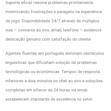
Suporte eficaz resolve problemas prontamente,
minimizando frustrações e paragens na experiência
de jogo. Disponibilidade 24/7 através de múltiplos
vias — conversa ao vivo, email, telefone — evidencia
dedicação genuíno com satisfação do cliente.
Agentes fluentes em português eliminam obstáculos
linguísticas que dificultam solução de problemas
tecnológicas ou económicas. Tempos de resposta
inferiores a dois minutos no chat ao vivo e soluções
completas em inferior de 24 horas via email
estabelecem standards de excelência no setor.