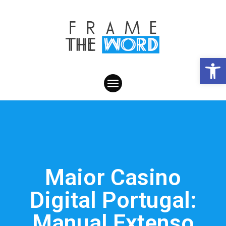
Open toolbar
Maior Casino
Digital Portugal:
Manual Extenso