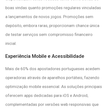
boas vindas quanto promoções regulares vinculadas
a lançamentos de novos jogos. Promoções sem
depósito, embora raras, proporcionam chance única
de testar serviços sem compromisso financeiro
inicial.
Experiência Mobile e Acessibilidade
Mais de 60% dos apostadores portugueses acedem
operadoras através de aparelhos portáteis, fazendo
optimização mobile essencial. As soluções principais
oferecem apps dedicadas para iOS e Android,
complementadas por versões web responsivas que