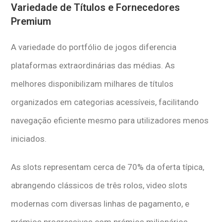
Variedade de Títulos e Fornecedores
Premium
A variedade do portfólio de jogos diferencia
plataformas extraordinárias das médias. As
melhores disponibilizam milhares de títulos
organizados em categorias acessíveis, facilitando
navegação eficiente mesmo para utilizadores menos
iniciados.
As slots representam cerca de 70% da oferta típica,
abrangendo clássicos de três rolos, video slots
modernas com diversas linhas de pagamento, e
prémios progressivos com prémios milionários.