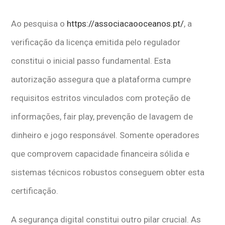
Ao pesquisa o
https://associacaooceanos.pt/
, a
verificação da licença emitida pelo regulador
constitui o inicial passo fundamental. Esta
autorização assegura que a plataforma cumpre
requisitos estritos vinculados com proteção de
informações, fair play, prevenção de lavagem de
dinheiro e jogo responsável. Somente operadores
que comprovem capacidade financeira sólida e
sistemas técnicos robustos conseguem obter esta
certificação.
A segurança digital constitui outro pilar crucial. As