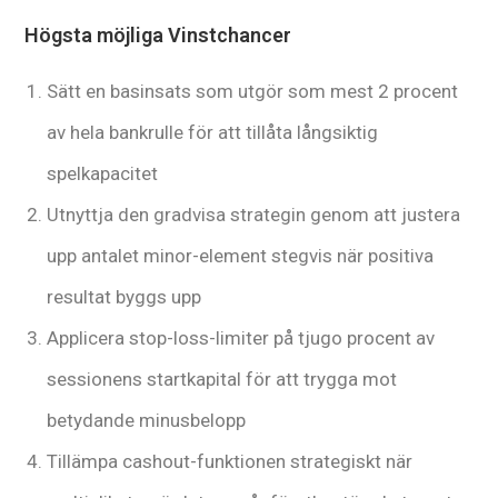
Högsta möjliga Vinstchancer
Sätt en basinsats som utgör som mest 2 procent
av hela bankrulle för att tillåta långsiktig
spelkapacitet
Utnyttja den gradvisa strategin genom att justera
upp antalet minor-element stegvis när positiva
resultat byggs upp
Applicera stop-loss-limiter på tjugo procent av
sessionens startkapital för att trygga mot
betydande minusbelopp
Tillämpa cashout-funktionen strategiskt när