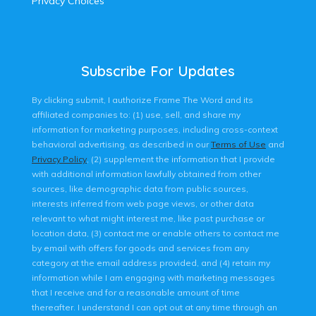
Privacy Choices
Subscribe For Updates
By clicking submit, I authorize Frame The Word and its
affiliated companies to: (1) use, sell, and share my
information for marketing purposes, including cross-context
behavioral advertising, as described in our
Terms of Use
and
Privacy Policy
, (2) supplement the information that I provide
with additional information lawfully obtained from other
sources, like demographic data from public sources,
interests inferred from web page views, or other data
relevant to what might interest me, like past purchase or
location data, (3) contact me or enable others to contact me
by email with offers for goods and services from any
category at the email address provided, and (4) retain my
information while I am engaging with marketing messages
that I receive and for a reasonable amount of time
thereafter. I understand I can opt out at any time through an