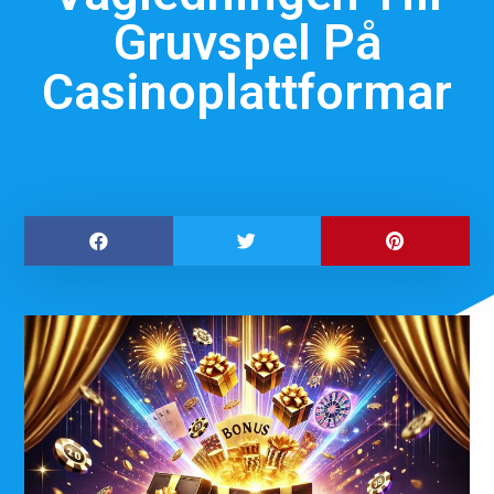
Gruvspel På
Casinoplattformar