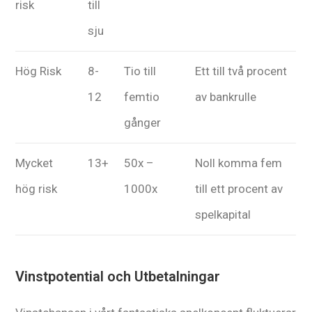
risk
till
sju
Hög Risk
8-
Tio till
Ett till två procent
12
femtio
av bankrulle
gånger
Mycket
13+
50x –
Noll komma fem
hög risk
1000x
till ett procent av
spelkapital
Vinstpotential och Utbetalningar