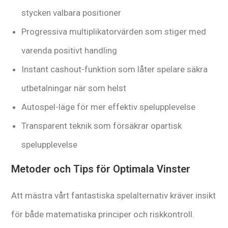
stycken valbara positioner
Progressiva multiplikatorvärden som stiger med
varenda positivt handling
Instant cashout-funktion som låter spelare säkra
utbetalningar när som helst
Autospel-läge för mer effektiv spelupplevelse
Transparent teknik som försäkrar opartisk
spelupplevelse
Metoder och Tips för Optimala Vinster
Att mästra vårt fantastiska spelalternativ kräver insikt
för både matematiska principer och riskkontroll.