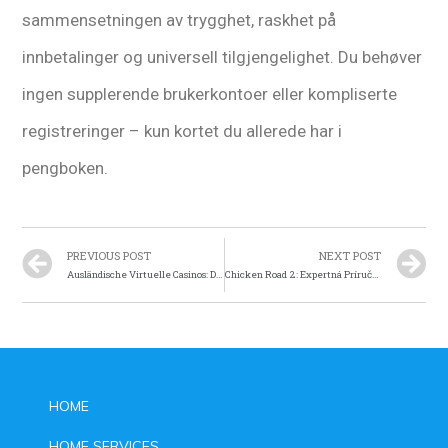
sammensetningen av trygghet, raskhet på
innbetalinger og universell tilgjengelighet. Du behøver
ingen supplerende brukerkontoer eller kompliserte
registreringer – kun kortet du allerede har i
pengboken.
PREVIOUS POST
NEXT POST
Ausländische Virtuelle Casinos: Dein umfassender Leitfaden für weltweite Casino-Plattformen
Chicken Road 2: Expertná Príručka k Populárnej Kasínovej Hře
HOME
HOME SERVICES