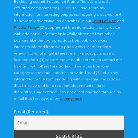
By clicking submit, I authorize Frame The Word and its
affiliated companies to: (1) use, sell, and share my
information for marketing purposes, including cross-context
behavioral advertising, as described in our
Terms of Use
and
Privacy Policy
, (2) supplement the information that I provide
with additional information lawfully obtained from other
sources, like demographic data from public sources,
interests inferred from web page views, or other data
relevant to what might interest me, like past purchase or
location data, (3) contact me or enable others to contact me
by email with offers for goods and services from any
category at the email address provided, and (4) retain my
information while I am engaging with marketing messages
that I receive and for a reasonable amount of time
thereafter. I understand I can opt out at any time through an
email that I receive, or by
clicking here
.
Email (Required)