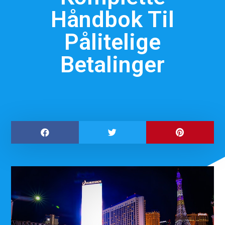
Håndbok Til
Pålitelige
Betalinger