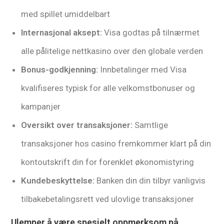
med spillet umiddelbart
Internasjonal aksept:
Visa godtas på tilnærmet
alle pålitelige nettkasino over den globale verden
Bonus-godkjenning:
Innbetalinger med Visa
kvalifiseres typisk for alle velkomstbonuser og
kampanjer
Oversikt over transaksjoner:
Samtlige
transaksjoner hos casino fremkommer klart på din
kontoutskrift din for forenklet økonomistyring
Kundebeskyttelse:
Banken din din tilbyr vanligvis
tilbakebetalingsrett ved ulovlige transaksjoner
Ulemper å være spesielt oppmerksom på