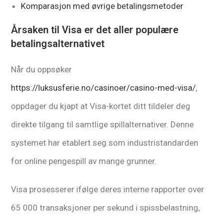
Komparasjon med øvrige betalingsmetoder
Årsaken til Visa er det aller populære
betalingsalternativet
Når du oppsøker
https://luksusferie.no/casinoer/casino-med-visa/
,
oppdager du kjapt at Visa-kortet ditt tildeler deg
direkte tilgang til samtlige spillalternativer. Denne
systemet har etablert seg som industristandarden
for online pengespill av mange grunner.
Visa prosesserer ifølge deres interne rapporter over
65 000 transaksjoner per sekund i spissbelastning,