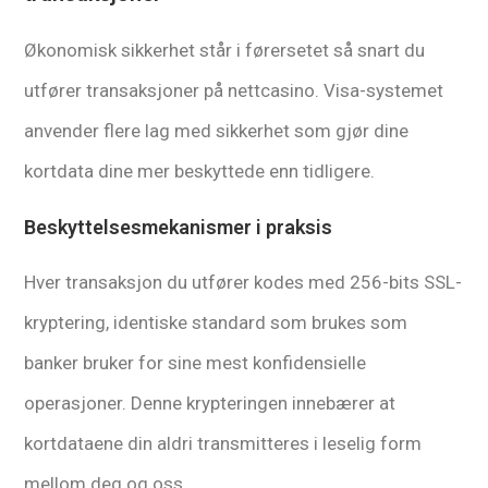
Økonomisk sikkerhet står i førersetet så snart du
utfører transaksjoner på nettcasino. Visa-systemet
anvender flere lag med sikkerhet som gjør dine
kortdata dine mer beskyttede enn tidligere.
Beskyttelsesmekanismer i praksis
Hver transaksjon du utfører kodes med 256-bits SSL-
kryptering, identiske standard som brukes som
banker bruker for sine mest konfidensielle
operasjoner. Denne krypteringen innebærer at
kortdataene din aldri transmitteres i leselig form
mellom deg og oss.