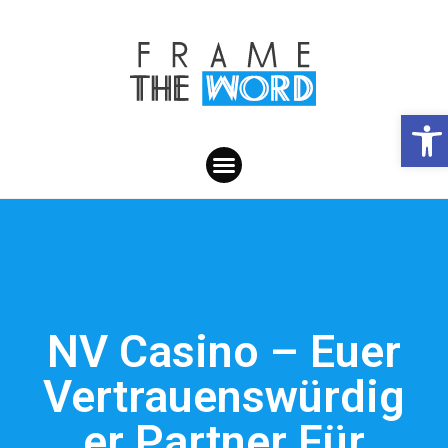
Open toolbar
NV Casino – Euer
Vertrauenswürdig
Er Partner Für