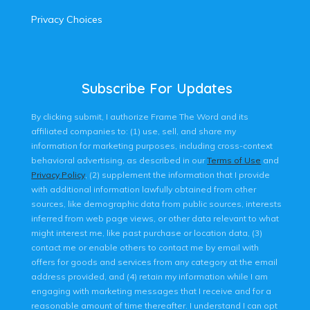
Privacy Choices
Subscribe For Updates
By clicking submit, I authorize Frame The Word and its
affiliated companies to: (1) use, sell, and share my
information for marketing purposes, including cross-context
behavioral advertising, as described in our
Terms of Use
and
Privacy Policy
, (2) supplement the information that I provide
with additional information lawfully obtained from other
sources, like demographic data from public sources, interests
inferred from web page views, or other data relevant to what
might interest me, like past purchase or location data, (3)
contact me or enable others to contact me by email with
offers for goods and services from any category at the email
address provided, and (4) retain my information while I am
engaging with marketing messages that I receive and for a
reasonable amount of time thereafter. I understand I can opt