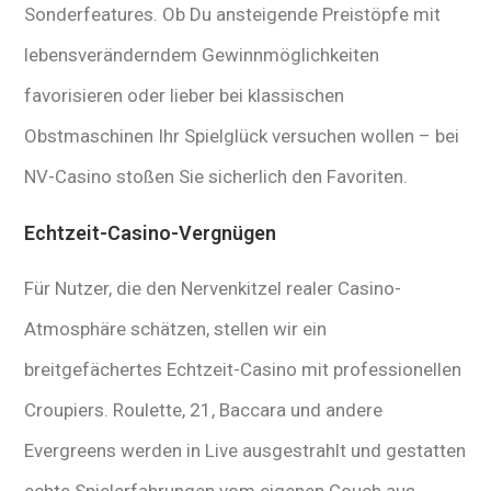
Sonderfeatures. Ob Du ansteigende Preistöpfe mit
lebensveränderndem Gewinnmöglichkeiten
favorisieren oder lieber bei klassischen
Obstmaschinen Ihr Spielglück versuchen wollen – bei
NV-Casino stoßen Sie sicherlich den Favoriten.
Echtzeit-Casino-Vergnügen
Für Nutzer, die den Nervenkitzel realer Casino-
Atmosphäre schätzen, stellen wir ein
breitgefächertes Echtzeit-Casino mit professionellen
Croupiers. Roulette, 21, Baccara und andere
Evergreens werden in Live ausgestrahlt und gestatten
echte Spielerfahrungen vom eigenen Couch aus.