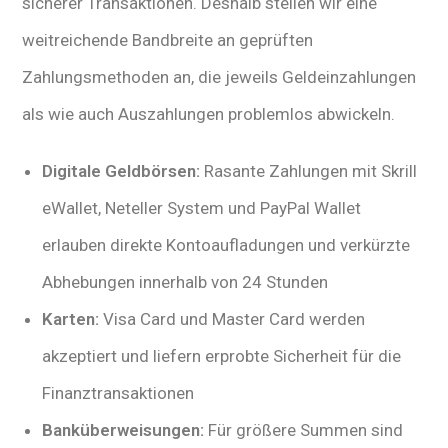
sicherer Transaktionen. Deshalb stellen wir eine
weitreichende Bandbreite an geprüften
Zahlungsmethoden an, die jeweils Geldeinzahlungen
als wie auch Auszahlungen problemlos abwickeln.
Digitale Geldbörsen:
Rasante Zahlungen mit Skrill
eWallet, Neteller System und PayPal Wallet
erlauben direkte Kontoaufladungen und verkürzte
Abhebungen innerhalb von 24 Stunden
Karten:
Visa Card und Master Card werden
akzeptiert und liefern erprobte Sicherheit für die
Finanztransaktionen
Banküberweisungen:
Für größere Summen sind