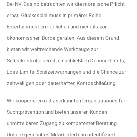
Bei NV-Casino betrachten wir die moralische Pflicht
ernst. Glücksspiel muss in primärer Reihe
Entertainment ermöglichen und niemals zur
ökonomischen Bürde geraten. Aus diesem Grund
bieten wir weitreichende Werkzeuge zur
Selbstkontrolle bereit, einschließlich Deposit-Limits,
Loss-Limits, Spielzeitwarnungen und die Chance zur
zeitweiligen oder dauerhaften Kontoschließung.
Wir kooperieren mit anerkannten Organisationen für
Suchtprävention und bieten unseren Kunden
unmittelbaren Zugang zu kompetenter Beratung.
Unsere geschultes Mitarbeiterteam identifiziert