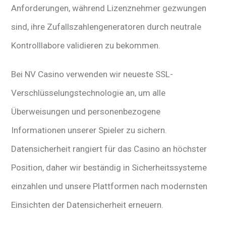
Anforderungen, während Lizenznehmer gezwungen
sind, ihre Zufallszahlengeneratoren durch neutrale
Kontrolllabore validieren zu bekommen.
Bei NV Casino verwenden wir neueste SSL-
Verschlüsselungstechnologie an, um alle
Überweisungen und personenbezogene
Informationen unserer Spieler zu sichern.
Datensicherheit rangiert für das Casino an höchster
Position, daher wir beständig in Sicherheitssysteme
einzahlen und unsere Plattformen nach modernsten
Einsichten der Datensicherheit erneuern.