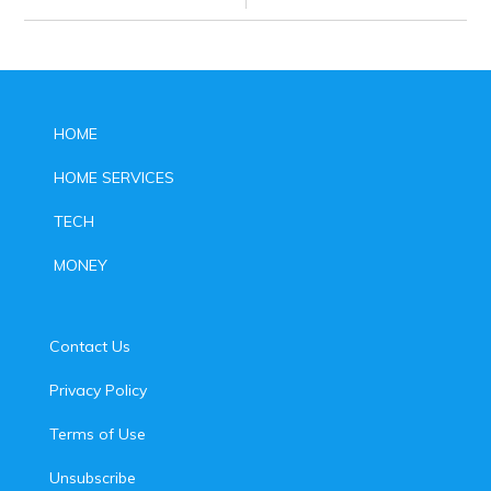
HOME
HOME SERVICES
TECH
MONEY
Contact Us
Privacy Policy
Terms of Use
Unsubscribe