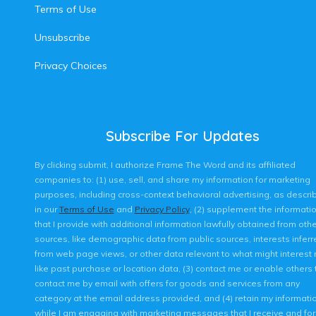
Terms of Use
Unsubscribe
Privacy Choices
Subscribe For Updates
By clicking submit, I authorize Frame The Word and its affiliated
companies to: (1) use, sell, and share my information for marketing
purposes, including cross-context behavioral advertising, as descri
in our
Terms of Use
and
Privacy Policy
, (2) supplement the informati
that I provide with additional information lawfully obtained from othe
sources, like demographic data from public sources, interests inferr
from web page views, or other data relevant to what might interest
like past purchase or location data, (3) contact me or enable others 
contact me by email with offers for goods and services from any
category at the email address provided, and (4) retain my informati
while I am engaging with marketing messages that I receive and for