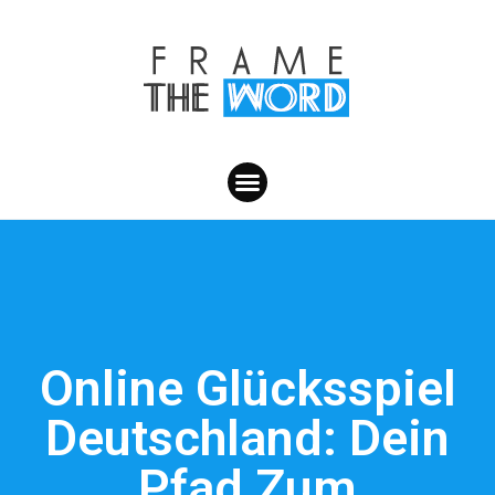
Online Glücksspiel
Deutschland: Dein
Pfad Zum