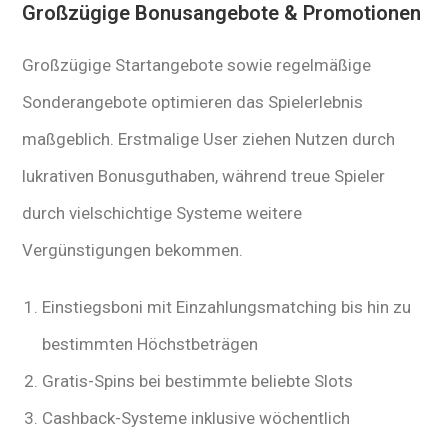
Großzügige Bonusangebote & Promotionen
Großzügige Startangebote sowie regelmäßige
Sonderangebote optimieren das Spielerlebnis
maßgeblich. Erstmalige User ziehen Nutzen durch
lukrativen Bonusguthaben, während treue Spieler
durch vielschichtige Systeme weitere
Vergünstigungen bekommen.
Einstiegsboni mit Einzahlungsmatching bis hin zu
bestimmten Höchstbeträgen
Gratis-Spins bei bestimmte beliebte Slots
Cashback-Systeme inklusive wöchentlich