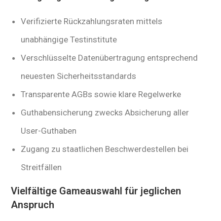
Verifizierte Rückzahlungsraten mittels
unabhängige Testinstitute
Verschlüsselte Datenübertragung entsprechend
neuesten Sicherheitsstandards
Transparente AGBs sowie klare Regelwerke
Guthabensicherung zwecks Absicherung aller
User-Guthaben
Zugang zu staatlichen Beschwerdestellen bei
Streitfällen
Vielfältige Gameauswahl für jeglichen
Anspruch