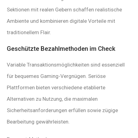
Sektionen mit realen Gebern schaffen realistische
Ambiente und kombinieren digitale Vorteile mit
traditionellem Flair.
Geschützte Bezahlmethoden im Check
Variable Transaktionsmöglichkeiten sind essenziell
für bequemes Gaming-Vergnügen. Seriöse
Plattformen bieten verschiedene etablierte
Alternativen zu Nutzung, die maximalen
Sicherheitsanforderungen erfüllen sowie zügige
Bearbeitung gewährleisten.