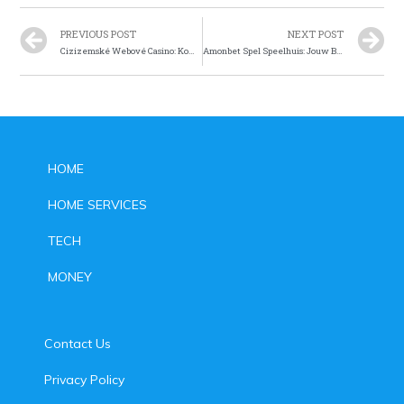
PREVIOUS POST
NEXT POST
Cizizemské Webové Casino: Kompletní Manuál pro České Hráče
Amonbet Spel Speelhuis: Jouw Bestemming ten behoeve van Hoogwaardige Internet Speelervaring
HOME
HOME SERVICES
TECH
MONEY
Contact Us
Privacy Policy