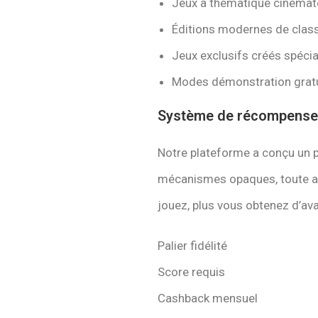
Jeux à thématique cinémat
Éditions modernes de class
Jeux exclusifs créés spécia
Modes démonstration gratui
Système de récompenses
Notre plateforme a conçu un pl
mécanismes opaques, toute ac
jouez, plus vous obtenez d’av
Palier fidélité
Score requis
Cashback mensuel