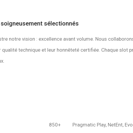
es soigneusement sélectionnés
ustre notre vision : excellence avant volume. Nous collabor
 qualité technique et leur honnêteté certifiée. Chaque slot pr
x.
850+
Pragmatic Play, NetEnt, Evo