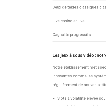
Jeux de tables classiques cla
Live casino en live
Cagnotte progressifs
Les jeux à sous vidéo : not
Notre établissement met spéc
innovantes comme les système
régulièrement de nouveaux titr
Slots à volatilité élevée p