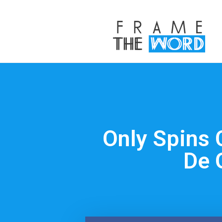
Only Spins 
De 