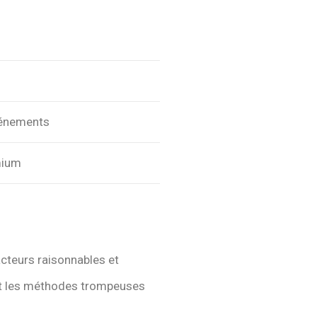
vénements
mium
acteurs raisonnables et
nt les méthodes trompeuses