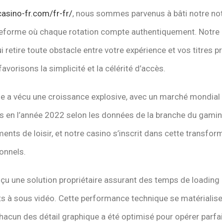
casino-fr.com/fr-fr/
, nous sommes parvenus à bâti notre not
ateforme où chaque rotation compte authentiquement. Notr
i retire toute obstacle entre votre expérience et vos titres 
vorisons la simplicité et la célérité d’accès.
e a vécu une croissance explosive, avec un marché mondial c
lars en l’année 2022 selon les données de la branche du gam
nts de loisir, et notre casino s’inscrit dans cette transfor
ionnels.
 une solution propriétaire assurant des temps de loading 
s à sous vidéo. Cette performance technique se matérialise 
Chacun des détail graphique a été optimisé pour opérer par