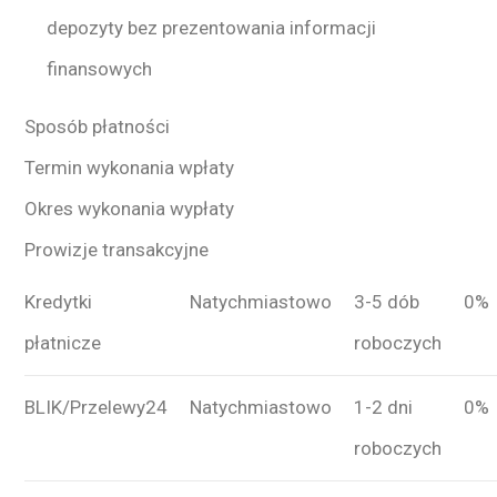
depozyty bez prezentowania informacji
finansowych
Sposób płatności
Termin wykonania wpłaty
Okres wykonania wypłaty
Prowizje transakcyjne
Kredytki
Natychmiastowo
3-5 dób
0%
płatnicze
roboczych
BLIK/Przelewy24
Natychmiastowo
1-2 dni
0%
roboczych