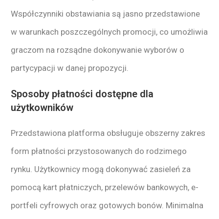
Współczynniki obstawiania są jasno przedstawione
w warunkach poszczególnych promocji, co umożliwia
graczom na rozsądne dokonywanie wyborów o
partycypacji w danej propozycji.
Sposoby płatności dostępne dla
użytkowników
Przedstawiona platforma obsługuje obszerny zakres
form płatności przystosowanych do rodzimego
rynku. Użytkownicy mogą dokonywać zasieleń za
pomocą kart płatniczych, przelewów bankowych, e-
portfeli cyfrowych oraz gotowych bonów. Minimalna