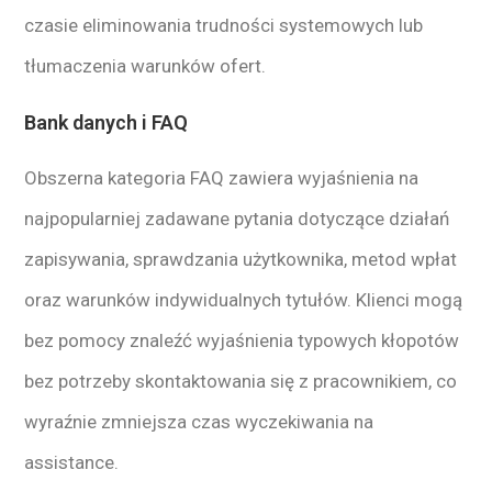
czasie eliminowania trudności systemowych lub
tłumaczenia warunków ofert.
Bank danych i FAQ
Obszerna kategoria FAQ zawiera wyjaśnienia na
najpopularniej zadawane pytania dotyczące działań
zapisywania, sprawdzania użytkownika, metod wpłat
oraz warunków indywidualnych tytułów. Klienci mogą
bez pomocy znaleźć wyjaśnienia typowych kłopotów
bez potrzeby skontaktowania się z pracownikiem, co
wyraźnie zmniejsza czas wyczekiwania na
assistance.