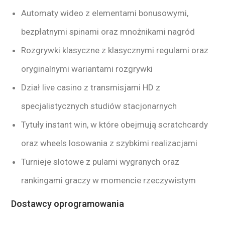
Automaty wideo z elementami bonusowymi,
bezpłatnymi spinami oraz mnożnikami nagród
Rozgrywki klasyczne z klasycznymi regulami oraz
oryginalnymi wariantami rozgrywki
Dział live casino z transmisjami HD z
specjalistycznych studiów stacjonarnych
Tytuły instant win, w które obejmują scratchcardy
oraz wheels losowania z szybkimi realizacjami
Turnieje slotowe z pulami wygranych oraz
rankingami graczy w momencie rzeczywistym
Dostawcy oprogramowania