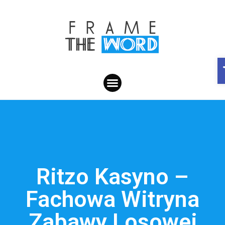
Open 
Ritzo Kasyno –
Fachowa Witryna
Zabawy Losowej