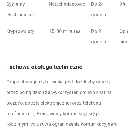
Systemy
Natychmiastowo
Do 24
0%
elektroniczne
godzin
Kryptowaluty
15-30 minutes
Do 2
Opł
godzin
sie
Fachowe obsługa techniczne
Grupa obsługi użytkownika jest do służby graczy
przez pełną dzień za wykorzystaniem live chat na
bieżąco, poczty elektronicznej oraz telefonu
telefonicznej. Pracownicy komunikują się po
rodzimym, co usuwa ograniczenia komunikacyjne w