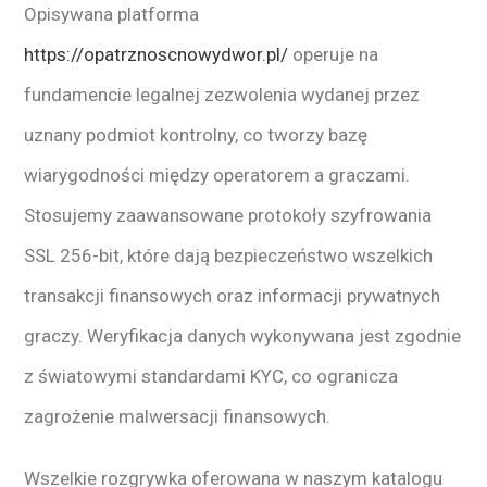
Opisywana platforma
https://opatrznoscnowydwor.pl/
operuje na
fundamencie legalnej zezwolenia wydanej przez
uznany podmiot kontrolny, co tworzy bazę
wiarygodności między operatorem a graczami.
Stosujemy zaawansowane protokoły szyfrowania
SSL 256-bit, które dają bezpieczeństwo wszelkich
transakcji finansowych oraz informacji prywatnych
graczy. Weryfikacja danych wykonywana jest zgodnie
z światowymi standardami KYC, co ogranicza
zagrożenie malwersacji finansowych.
Wszelkie rozgrywka oferowana w naszym katalogu