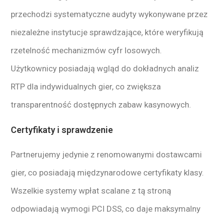
przechodzi systematyczne audyty wykonywane przez
niezależne instytucje sprawdzające, które weryfikują
rzetelność mechanizmów cyfr losowych.
Użytkownicy posiadają wgląd do dokładnych analiz
RTP dla indywidualnych gier, co zwiększa
transparentność dostępnych zabaw kasynowych.
Certyfikaty i sprawdzenie
Partnerujemy jedynie z renomowanymi dostawcami
gier, co posiadają międzynarodowe certyfikaty klasy.
Wszelkie systemy wpłat scalane z tą stroną
odpowiadają wymogi PCI DSS, co daje maksymalny