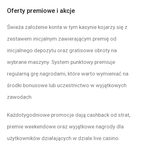
Oferty premiowe i akcje
Świeża założenie konta w tym kasynie kojarzy się z
zestawem inicjalnym zawierającym premię od
inicjalnego depozytu oraz gratisowe obroty na
wybrane maszyny. System punktowy premiuje
regularną grę nagrodami, które warto wymieniać na
środki bonusowe lub uczestnictwo w wyjątkowych
zawodach.
Każdotygodniowe promocje dają cashback od strat,
premie weekendowe oraz wyjątkowe nagrody dla
użytkowników działających w dziale live casino.