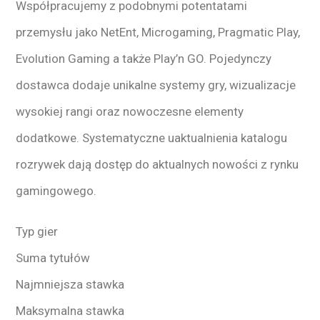
Współpracujemy z podobnymi potentatami
przemysłu jako NetEnt, Microgaming, Pragmatic Play,
Evolution Gaming a także Play’n GO. Pojedynczy
dostawca dodaje unikalne systemy gry, wizualizacje
wysokiej rangi oraz nowoczesne elementy
dodatkowe. Systematyczne uaktualnienia katalogu
rozrywek dają dostęp do aktualnych nowości z rynku
gamingowego.
Typ gier
Suma tytułów
Najmniejsza stawka
Maksymalna stawka