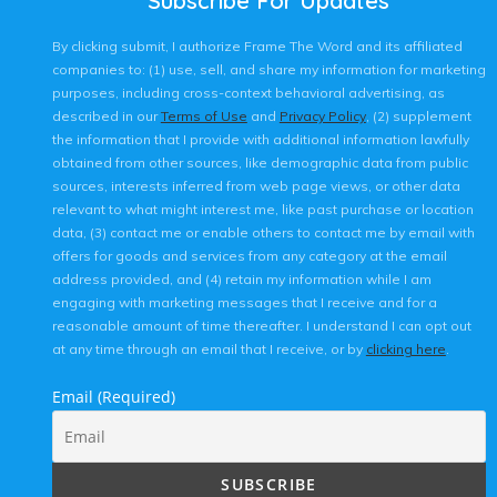
Subscribe For Updates
By clicking submit, I authorize Frame The Word and its affiliated
companies to: (1) use, sell, and share my information for marketing
purposes, including cross-context behavioral advertising, as
described in our
Terms of Use
and
Privacy Policy
, (2) supplement
the information that I provide with additional information lawfully
obtained from other sources, like demographic data from public
sources, interests inferred from web page views, or other data
relevant to what might interest me, like past purchase or location
data, (3) contact me or enable others to contact me by email with
offers for goods and services from any category at the email
address provided, and (4) retain my information while I am
engaging with marketing messages that I receive and for a
reasonable amount of time thereafter. I understand I can opt out
at any time through an email that I receive, or by
clicking here
.
Email (Required)