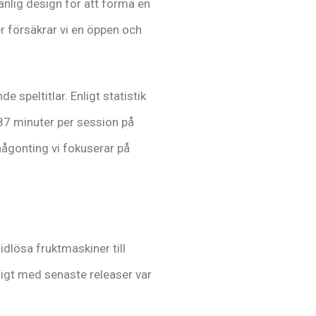
nlig design för att forma en
r försäkrar vi en öppen och
 speltitlar. Enligt statistik
87 minuter per session på
någonting vi fokuserar på
idlösa fruktmaskiner till
igt med senaste releaser var