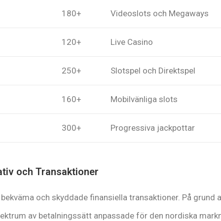
180+
Videoslots och Megaways
120+
Live Casino
250+
Slotspel och Direktspel
160+
Mobilvänliga slots
300+
Progressiva jackpottar
ativ och Transaktioner
av bekväma och skyddade finansiella transaktioner. På grund a
spektrum av betalningssätt anpassade för den nordiska markn