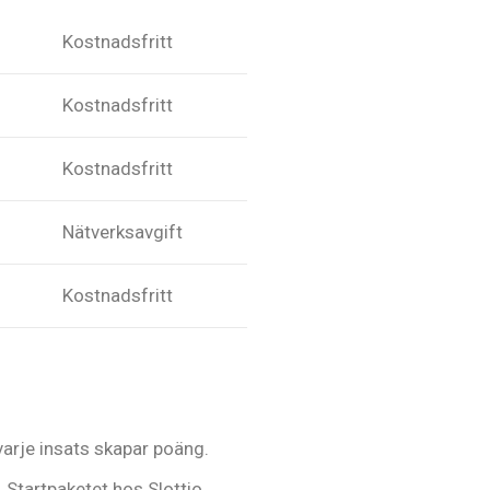
Kostnadsfritt
Kostnadsfritt
Kostnadsfritt
Nätverksavgift
Kostnadsfritt
varje insats skapar poäng.
 Startpaketet hos Slottio