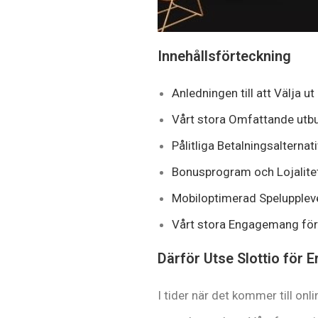
Innehållsförteckning
Anledningen till att Välja ut
Vårt stora Omfattande utbu
Pålitliga Betalningsalternat
Bonusprogram och Lojalite
Mobiloptimerad Spelupplev
Vårt stora Engagemang för
Därför Utse Slottio för E
I tider när det kommer till onl