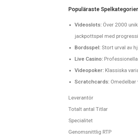
Populäraste Spelkategorier
Videoslots:
Över 2000 unika
jackpottspel med progressi
Bordsspel:
Stort urval av h
Live Casino:
Professionella
Videopoker:
Klassiska vari
Scratchcards:
Omedelbar v
Leverantör
Totalt antal Titlar
Specialitet
Genomsnittlig RTP