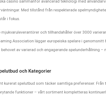
tiska casino sammanför avancerad teknologi med användarvä
rväntningar. Med tillstånd från respekterade spelmyndighete
tår i fokus.
mjukvaruleverantörer och tillhandahåller över 3000 varierande
aming Association lägger europeiska spelare i genomsnitt 
ar behovet av varierad och engagerande spelunderhållning – 
pelutbud och Kategorier
nt kurerat spelutbud som täcker samtliga preferenser. Från t
ytande funktioner – vårt sortiment kompletteras kontinuerl