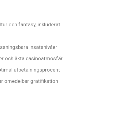
tur och fantasy, inkluderat
passningsbara insatsnivåer
ner och äkta casinoatmosfär
ptimal utbetalningsprocent
r omedelbar gratifikation