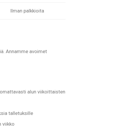
Ilman palkkioita
täjiä. Annamme avoimet
mattavasti alun viikoittaisten
ia talletuksille
 viikko