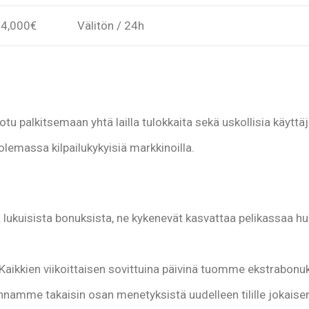
4,000€
Välitön / 24h
tu palkitsemaan yhtä lailla tulokkaita sekä uskollisia käyt
olemassa kilpailukykyisiä markkinoilla.
lukuisista bonuksista, ne kykenevät kasvattaa pelikassaa huo
Kaikkien viikoittaisen sovittuina päivinä tuomme ekstrabonuks
amme takaisin osan menetyksistä uudelleen tilille jokaisen