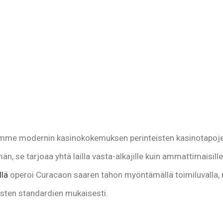
itämme modernin kasinokokemuksen perinteisten kasinotapoje
n, se tarjoaa yhtä lailla vasta-alkajille kuin ammattimaisille 
llä
operoi Curacaon saaren tahon myöntämällä toimiluvalla, 
isten standardien mukaisesti.