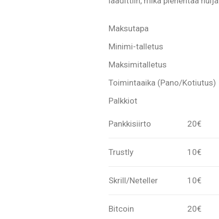
laadittiin, mikä pienentää huij
Maksutapa
Minimi-talletus
Maksimitalletus
Toimintaaika (Pano/Kotiutus)
Palkkiot
Pankkisiirto
20€
Trustly
10€
Skrill/Neteller
10€
Bitcoin
20€