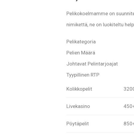
Pelikokoelmamme on suunnitelt
nimikettä, ne on luokiteltu he
Pelikategoria
Pelien Määrä
Johtavat Pelintarjoajat
Tyypillinen RTP
Kolikkopelit
320
Livekasino
450
Pöytäpelit
850