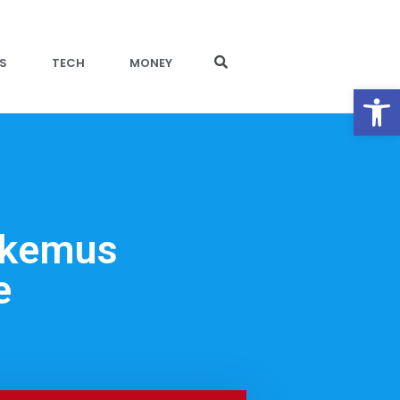
S
TECH
MONEY
Open toolbar
okemus
e