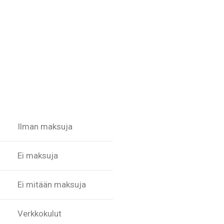
Ilman maksuja
Ei maksuja
Ei mitään maksuja
Verkkokulut