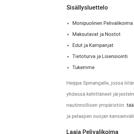
Sisällysluettelo
Monipuolinen Pelivalikoima
Maksutavat ja Nostot
Edut ja Kampanjat
Tietoturva ja Lisensiointi
Tukemme
Heippa Spinangalle, jossa li
yhdessä kehittäneet järjestelmä
nautinnollisen ympäristön.
tää
ja pelaajien suojan kansainväl
Laaja Pelivalikoima