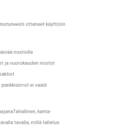
istuneesti ottaneet käyttöön
päivää nostoille
rrot ja vuorokauden nostot
saktiot
pankkisiirrot ei vaadi
aajanaTahallinen, kanta-
avalla tavalla, millä talletus