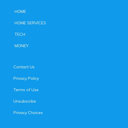
HOME
HOME SERVICES
TECH
MONEY
Contact Us
Privacy Policy
Terms of Use
Unsubscribe
Privacy Choices