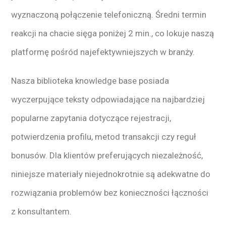
wyznaczoną połączenie telefoniczną. Średni termin
reakcji na chacie sięga poniżej 2 min., co lokuje naszą
platformę pośród najefektywniejszych w branży.
Nasza biblioteka knowledge base posiada
wyczerpujące teksty odpowiadające na najbardziej
popularne zapytania dotyczące rejestracji,
potwierdzenia profilu, metod transakcji czy reguł
bonusów. Dla klientów preferujących niezależność,
niniejsze materiały niejednokrotnie są adekwatne do
rozwiązania problemów bez konieczności łączności
z konsultantem.