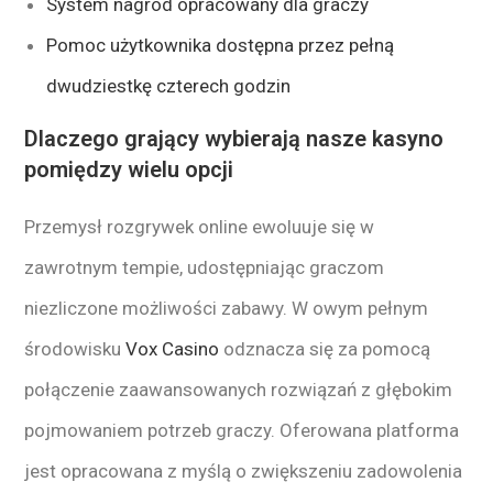
System nagród opracowany dla graczy
Pomoc użytkownika dostępna przez pełną
dwudziestkę czterech godzin
Dlaczego grający wybierają nasze kasyno
pomiędzy wielu opcji
Przemysł rozgrywek online ewoluuje się w
zawrotnym tempie, udostępniając graczom
niezliczone możliwości zabawy. W owym pełnym
środowisku
Vox Casino
odznacza się za pomocą
połączenie zaawansowanych rozwiązań z głębokim
pojmowaniem potrzeb graczy. Oferowana platforma
jest opracowana z myślą o zwiększeniu zadowolenia