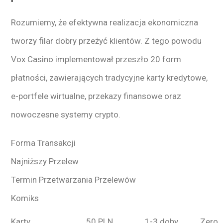
Rozumiemy, że efektywna realizacja ekonomiczna
tworzy filar dobry przeżyć klientów. Z tego powodu
Vox Casino implementował przeszło 20 form
płatności, zawierających tradycyjne karty kredytowe,
e-portfele wirtualne, przekazy finansowe oraz
nowoczesne systemy crypto.
Forma Transakcji
Najniższy Przelew
Termin Przetwarzania Przelewów
Komiks
Karty
50 PLN
1-3 doby
Zero