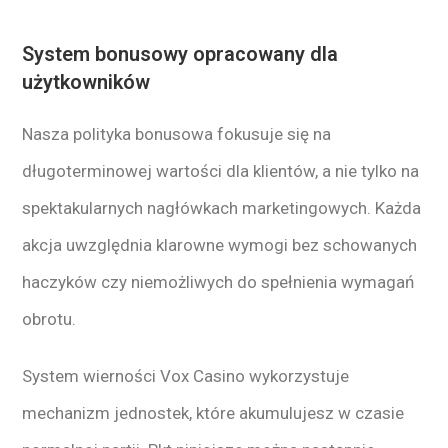
System bonusowy opracowany dla
użytkowników
Nasza polityka bonusowa fokusuje się na
długoterminowej wartości dla klientów, a nie tylko na
spektakularnych nagłówkach marketingowych. Każda
akcja uwzględnia klarowne wymogi bez schowanych
haczyków czy niemożliwych do spełnienia wymagań
obrotu.
System wierności Vox Casino wykorzystuje
mechanizm jednostek, które akumulujesz w czasie