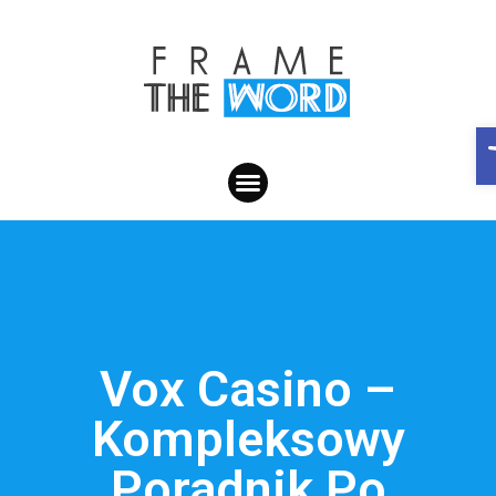
Open too
Vox Casino –
Kompleksowy
Poradnik Po