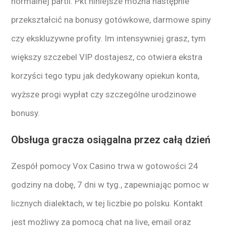
normalnej partii. Pkt niniejsze można następnie
przekształcić na bonusy gotówkowe, darmowe spiny
czy ekskluzywne profity. Im intensywniej grasz, tym
większy szczebel VIP dostajesz, co otwiera ekstra
korzyści tego typu jak dedykowany opiekun konta,
wyższe progi wypłat czy szczególne urodzinowe
bonusy.
Obsługa gracza osiągalna przez całą dzień
Zespół pomocy Vox Casino trwa w gotowości 24
godziny na dobę, 7 dni w tyg., zapewniając pomoc w
licznych dialektach, w tej liczbie po polsku. Kontakt
jest możliwy za pomocą chat na live, email oraz