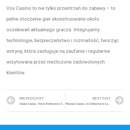
Vox Casino to nie tylko przestrzeń do zabawy – to
pełne otoczenie gier skonstruowane około
oczekiwań aktualnego gracza. Integrujemy
technologie, bezpieczeństwo i rozmaitość, tworząc
witrynę, która zasługuje na zaufanie i regularnie
wizytowana przez niezliczone zadowolonych
klientów.
PREVIOUS POST
NEXT POST
Stake Casino : Votre Référence Suprême pour les Expériences en Ligne de Nouvelle Ère
Wintari Casino: Je Definitieve Locatie voor Hoogwaardige Online Entertainment