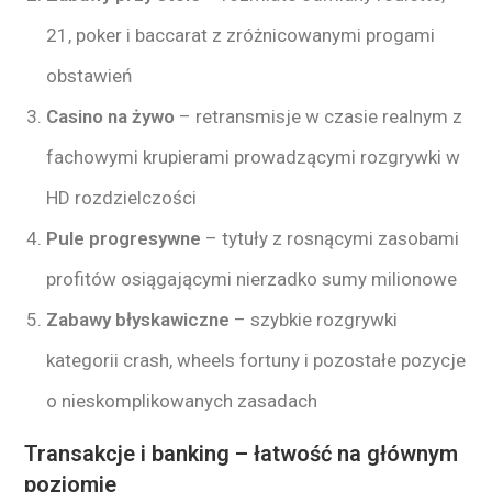
21, poker i baccarat z zróżnicowanymi progami
obstawień
Casino na żywo
– retransmisje w czasie realnym z
fachowymi krupierami prowadzącymi rozgrywki w
HD rozdzielczości
Pule progresywne
– tytuły z rosnącymi zasobami
profitów osiągającymi nierzadko sumy milionowe
Zabawy błyskawiczne
– szybkie rozgrywki
kategorii crash, wheels fortuny i pozostałe pozycje
o nieskomplikowanych zasadach
Transakcje i banking – łatwość na głównym
poziomie