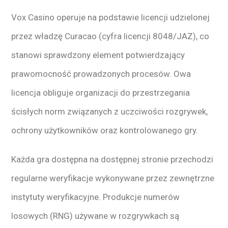
Vox Casino operuje na podstawie licencji udzielonej
przez władzę Curacao (cyfra licencji 8048/JAZ), co
stanowi sprawdzony element potwierdzający
prawomocność prowadzonych procesów. Owa
licencja obliguje organizacji do przestrzegania
ścisłych norm związanych z uczciwości rozgrywek,
ochrony użytkowników oraz kontrolowanego gry.
Każda gra dostępna na dostępnej stronie przechodzi
regularne weryfikacje wykonywane przez zewnętrzne
instytuty weryfikacyjne. Produkcje numerów
losowych (RNG) używane w rozgrywkach są