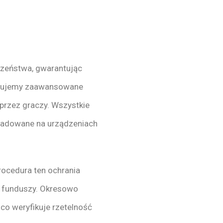
czeństwa, gwarantując
entujemy zaawansowane
przez graczy. Wszystkie
kładowane na urządzeniach
rocedura ten ochrania
ia funduszy. Okresowo
 co weryfikuje rzetelność