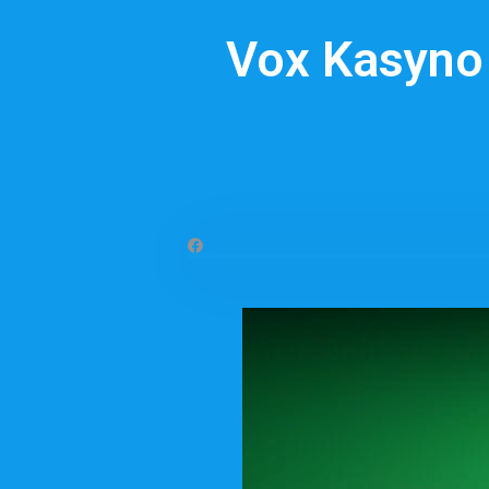
Vox Kasyno