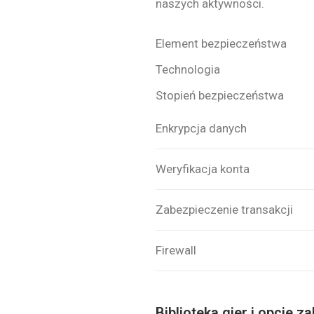
naszych aktywności.
Element bezpieczeństwa
Technologia
Stopień bezpieczeństwa
Enkrypcja danych
Weryfikacja konta
Zabezpieczenie transakcji
Firewall
Biblioteka gier i opcje z