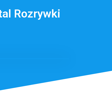
al Rozrywki