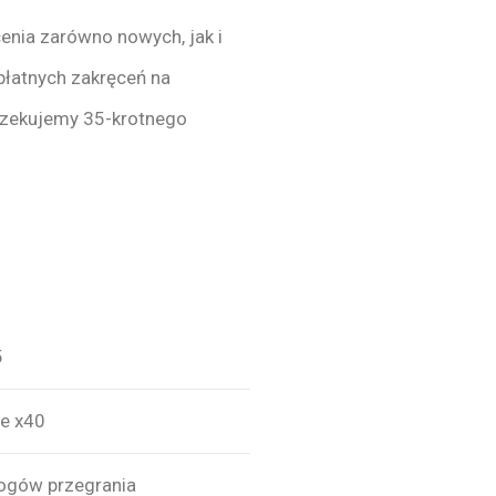
nia zarówno nowych, jak i
płatnych zakręceń na
czekujemy 35-krotnego
5
ie x40
gów przegrania