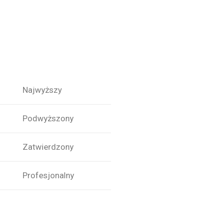
Najwyższy
Podwyższony
Zatwierdzony
Profesjonalny