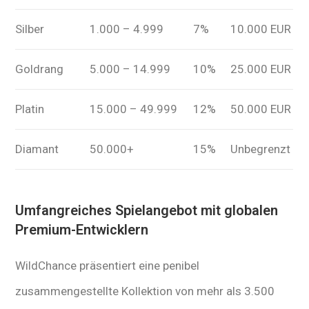
Silber
1.000 – 4.999
7%
10.000 EUR
Goldrang
5.000 – 14.999
10%
25.000 EUR
Platin
15.000 – 49.999
12%
50.000 EUR
Diamant
50.000+
15%
Unbegrenzt
Umfangreiches Spielangebot mit globalen
Premium-Entwicklern
WildChance präsentiert eine penibel
zusammengestellte Kollektion von mehr als 3.500