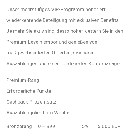
Unser mehrstufiges VIP-Programm honoriert
wiederkehrende Beteiligung mit exklusiven Benefits.
Je mehr Sie aktiv sind, desto höher klettern Sie in den
Premium-Leveln empor und genießen von
maßgeschneiderten Offerten, rascheren
Auszahlungen und einem dedizierten Kontomanager.
Premium-Rang
Erforderliche Punkte
Cashback-Prozentsatz
Auszahlungslimit pro Woche
Bronzerang
0 – 999
5%
5.000 EUR