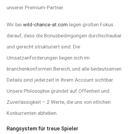
unserer Premium-Partner.
Wir bei
wild-chance-at.com
legen großen Fokus
darauf, dass die Bonusbedingungen durchschaubar
und gerecht strukturiert sind. Die
Umsatzanforderungen liegen sich im
branchenkonformen Bereich, und alle bedeutsamen
Details sind jederzeit in Ihrem Account sichtbar.
Unsere Philosophie gründet auf Offenheit und
Zuverlässigkeit – 2 Werte, die uns von etlichen
Konkurrenten abheben.
Rangsystem für treue Spieler