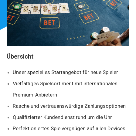
Übersicht
Unser spezielles Startangebot für neue Spieler
Vielfältiges Spielsortiment mit internationalen
Premium-Anbietern
Rasche und vertrauenswürdige Zahlungsoptionen
Qualifizierter Kundendienst rund um die Uhr
Perfektioniertes Spielvergnügen auf allen Devices