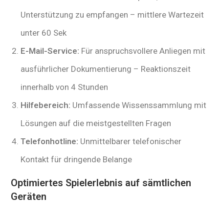
Unterstützung zu empfangen – mittlere Wartezeit
unter 60 Sek
E-Mail-Service:
Für anspruchsvollere Anliegen mit
ausführlicher Dokumentierung – Reaktionszeit
innerhalb von 4 Stunden
Hilfebereich:
Umfassende Wissenssammlung mit
Lösungen auf die meistgestellten Fragen
Telefonhotline:
Unmittelbarer telefonischer
Kontakt für dringende Belange
Optimiertes Spielerlebnis auf sämtlichen
Geräten