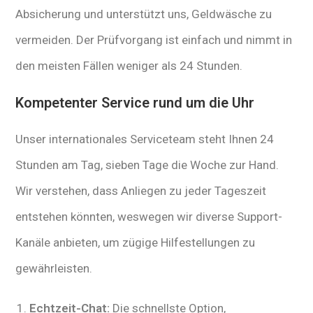
Absicherung und unterstützt uns, Geldwäsche zu
vermeiden. Der Prüfvorgang ist einfach und nimmt in
den meisten Fällen weniger als 24 Stunden.
Kompetenter Service rund um die Uhr
Unser internationales Serviceteam steht Ihnen 24
Stunden am Tag, sieben Tage die Woche zur Hand.
Wir verstehen, dass Anliegen zu jeder Tageszeit
entstehen könnten, weswegen wir diverse Support-
Kanäle anbieten, um zügige Hilfestellungen zu
gewährleisten.
Echtzeit-Chat:
Die schnellste Option,