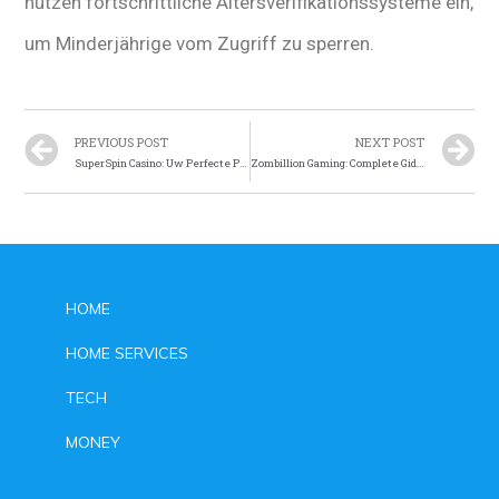
nutzen fortschrittliche Altersverifikationssysteme ein,
um Minderjährige vom Zugriff zu sperren.
PREVIOUS POST
NEXT POST
SuperSpin Casino: Uw Perfecte Plek voor Digitale Gokentertainment
Zombillion Gaming: Complete Gids bestemd voor Spelers in Holland
HOME
HOME SERVICES
TECH
MONEY