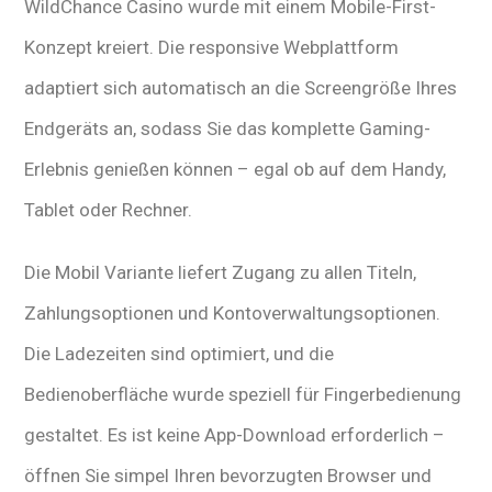
WildChance Casino wurde mit einem Mobile-First-
Konzept kreiert. Die responsive Webplattform
adaptiert sich automatisch an die Screengröße Ihres
Endgeräts an, sodass Sie das komplette Gaming-
Erlebnis genießen können – egal ob auf dem Handy,
Tablet oder Rechner.
Die Mobil Variante liefert Zugang zu allen Titeln,
Zahlungsoptionen und Kontoverwaltungsoptionen.
Die Ladezeiten sind optimiert, und die
Bedienoberfläche wurde speziell für Fingerbedienung
gestaltet. Es ist keine App-Download erforderlich –
öffnen Sie simpel Ihren bevorzugten Browser und