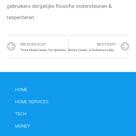
gebruikers dergelijke filosofie ondersteunen &
respecteren.
PREVIOUS POST
NEXT POST
Twist Panda Casino: Uw Optimale Speelbestemming voor Online Entertainment
Betory Casino: Je Definitieve Bestemming voor Hoogwaardige Online Casino-entertainment
HOME
HOME SERVICES
TECH
MONEY