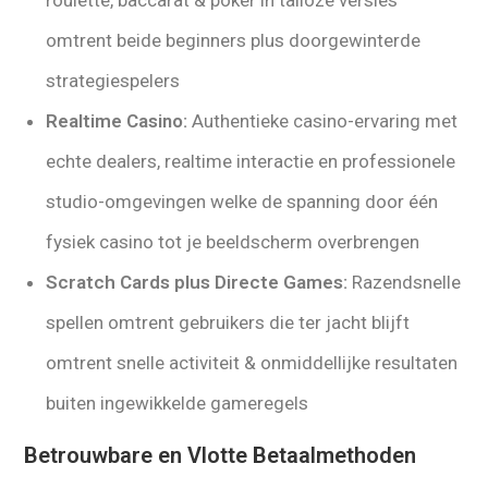
roulette, baccarat & poker in talloze versies
omtrent beide beginners plus doorgewinterde
strategiespelers
Realtime Casino:
Authentieke casino-ervaring met
echte dealers, realtime interactie en professionele
studio-omgevingen welke de spanning door één
fysiek casino tot je beeldscherm overbrengen
Scratch Cards plus Directe Games:
Razendsnelle
spellen omtrent gebruikers die ter jacht blijft
omtrent snelle activiteit & onmiddellijke resultaten
buiten ingewikkelde gameregels
Betrouwbare en Vlotte Betaalmethoden