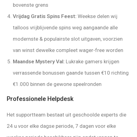
bovenste grens
Vrijdag Gratis Spins Feest:
Weekse delen wij
talloos vrijblijvende spins weg aangaande alle
modernste & populairste slot uitgaven, voorzien
van winst dewelke compleet wager-free worden
Maandse Mystery Val:
Lukrake gamers krijgen
verrassende bonussen gaande tussen €10 richting
€1.000 binnen de gewone speelronden
Professionele Helpdesk
Het supportteam bestaat uit geschoolde experts die
24 u voor elke dagse periode, 7 dagen voor elke