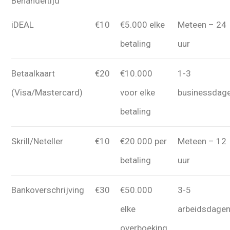
Behandeltijd
iDEAL
€10
€5.000 elke
Meteen – 24
betaling
uur
Betaalkaart
€20
€10.000
1-3
(Visa/Mastercard)
voor elke
businessdag
betaling
Skrill/Neteller
€10
€20.000 per
Meteen – 12
betaling
uur
Bankoverschrijving
€30
€50.000
3-5
elke
arbeidsdage
overboeking