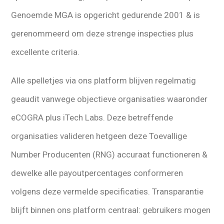
Genoemde MGA is opgericht gedurende 2001 & is
gerenommeerd om deze strenge inspecties plus
excellente criteria.
Alle spelletjes via ons platform blijven regelmatig
geaudit vanwege objectieve organisaties waaronder
eCOGRA plus iTech Labs. Deze betreffende
organisaties valideren hetgeen deze Toevallige
Number Producenten (RNG) accuraat functioneren &
dewelke alle payoutpercentages conformeren
volgens deze vermelde specificaties. Transparantie
blijft binnen ons platform centraal: gebruikers mogen