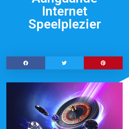
Internet
Speelplezier