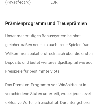
(Paysafecard)
EUR
Prämienprogramm und Treueprämien
Unser mehrstufiges Bonussystem belohnt
gleichermaßen neue als auch treue Spieler. Das
Willkommenspaket erstreckt sich über die ersten
Deposits und bietet weiteres Spielkapital wie auch
Freispiele für bestimmte Slots.
Das Premium-Programm von WinSpirits ist in
verschiedene Stufen unterteilt, wobei jede Level
exklusive Vorteile freischaltet. Darunter gehören