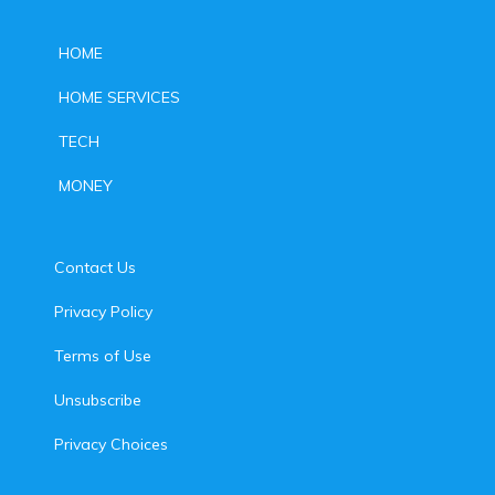
HOME
HOME SERVICES
TECH
MONEY
Contact Us
Privacy Policy
Terms of Use
Unsubscribe
Privacy Choices