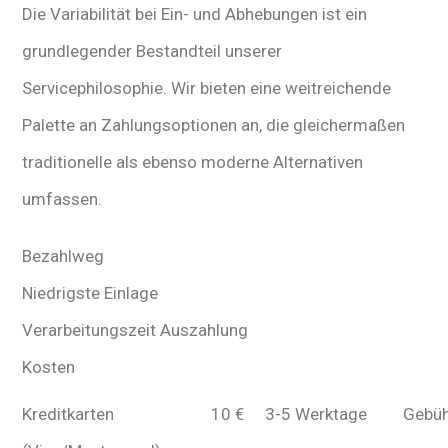
Die Variabilität bei Ein- und Abhebungen ist ein
grundlegender Bestandteil unserer
Servicephilosophie. Wir bieten eine weitreichende
Palette an Zahlungsoptionen an, die gleichermaßen
traditionelle als ebenso moderne Alternativen
umfassen.
Bezahlweg
Niedrigste Einlage
Verarbeitungszeit Auszahlung
Kosten
Kreditkarten
10 €
3-5 Werktage
Gebüh