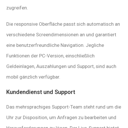
zugreifen.
Die responsive Oberfläche passt sich automatisch an
verschiedene Screendimensionen an und garantiert
eine benutzerfreundliche Navigation. Jegliche
Funktionen der PC-Version, einschließlich
Geldeinlagen, Auszahlungen und Support, sind auch
mobil gänzlich verfügbar.
Kundendienst und Support
Das mehrsprachiges Support-Team steht rund um die
Uhr zur Disposition, um Anfragen zu bearbeiten und
Herausforderungen zu lösen. Der Live-Support bietet