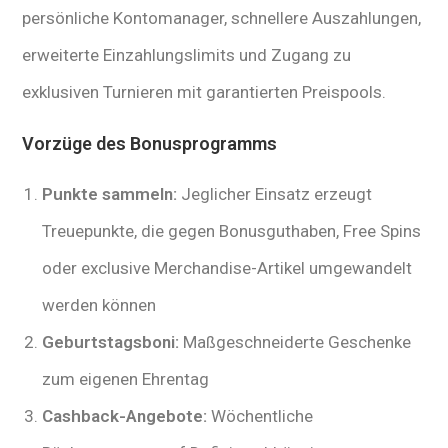
persönliche Kontomanager, schnellere Auszahlungen,
erweiterte Einzahlungslimits und Zugang zu
exklusiven Turnieren mit garantierten Preispools.
Vorzüge des Bonusprogramms
Punkte sammeln:
Jeglicher Einsatz erzeugt
Treuepunkte, die gegen Bonusguthaben, Free Spins
oder exclusive Merchandise-Artikel umgewandelt
werden können
Geburtstagsboni:
Maßgeschneiderte Geschenke
zum eigenen Ehrentag
Cashback-Angebote:
Wöchentliche