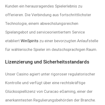
Kunden ein herausragendes Spielerlebnis zu
offerieren. Die Verbindung aus fortschrittlichster
Technologie, einem abwechslungsreichen
Spielangebot und serviceorientiertem Service
etabliert
WinSpirits
zu einer bevorzugten Anlaufstelle
für wählerische Spieler im deutschsprachigen Raum.
Lizenzierung und Sicherheitsstandards
Unser Casino agiert unter rigoroser regulatorischer
Kontrolle und verfügt über eine rechtskräftige
Glücksspiellizenz von Curacao eGaming, einer der
anerkanntesten Regulierungsbehörden der Branche.