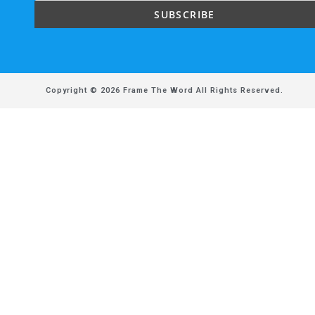
Copyright © 2026 Frame The Word All Rights Reserved.