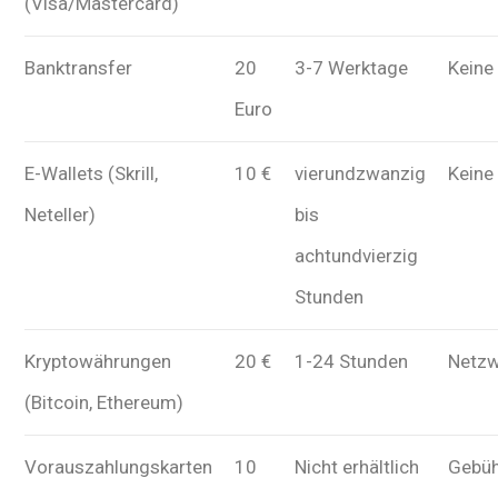
(Visa/Mastercard)
Banktransfer
20
3-7 Werktage
Keine
Euro
E-Wallets (Skrill,
10 €
vierundzwanzig
Keine
Neteller)
bis
achtundvierzig
Stunden
Kryptowährungen
20 €
1-24 Stunden
Netzw
(Bitcoin, Ethereum)
Vorauszahlungskarten
10
Nicht erhältlich
Gebüh