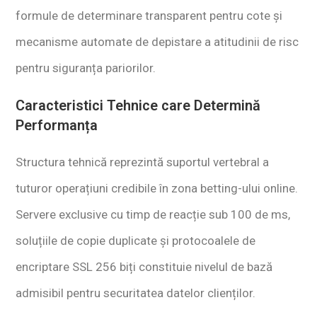
formule de determinare transparent pentru cote și
mecanisme automate de depistare a atitudinii de risc
pentru siguranța pariorilor.
Caracteristici Tehnice care Determină
Performanța
Structura tehnică reprezintă suportul vertebral a
tuturor operațiuni credibile în zona betting-ului online.
Servere exclusive cu timp de reacție sub 100 de ms,
soluțiile de copie duplicate și protocoalele de
encriptare SSL 256 biți constituie nivelul de bază
admisibil pentru securitatea datelor clienților.