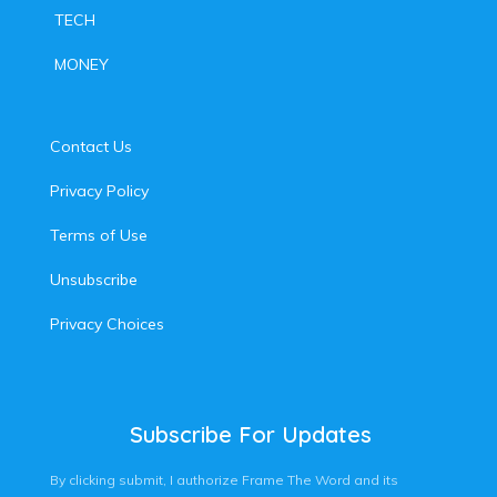
TECH
MONEY
Contact Us
Privacy Policy
Terms of Use
Unsubscribe
Privacy Choices
Subscribe For Updates
By clicking submit, I authorize Frame The Word and its