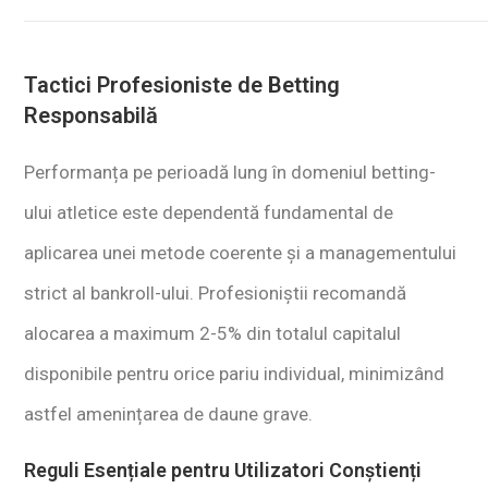
Tactici Profesioniste de Betting
Responsabilă
Performanța pe perioadă lung în domeniul betting-
ului atletice este dependentă fundamental de
aplicarea unei metode coerente și a managementului
strict al bankroll-ului. Profesioniștii recomandă
alocarea a maximum 2-5% din totalul capitalul
disponibile pentru orice pariu individual, minimizând
astfel amenințarea de daune grave.
Reguli Esențiale pentru Utilizatori Conștienți