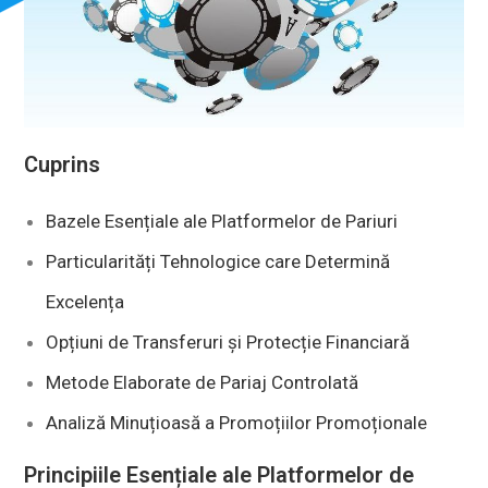
Cuprins
Bazele Esențiale ale Platformelor de Pariuri
Particularități Tehnologice care Determină
Excelența
Opțiuni de Transferuri și Protecție Financiară
Metode Elaborate de Pariaj Controlată
Analiză Minuțioasă a Promoțiilor Promoționale
Principiile Esențiale ale Platformelor de