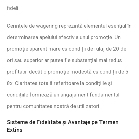
fideli.
Cerințele de wagering reprezintă elementul esențial în
determinarea apelului efectiv a unui promoție. Un
promoție aparent mare cu condiții de rulaj de 20 de
ori sau superior ar putea fie substanțial mai redus
profitabil decât o promoție modestă cu condiții de 5-
8x. Claritatea totală referitoare la condițiile și
condițiile formează un angajament fundamental
pentru comunitatea nostră de utilizatori.
Sisteme de Fidelitate și Avantaje pe Termen
Extins