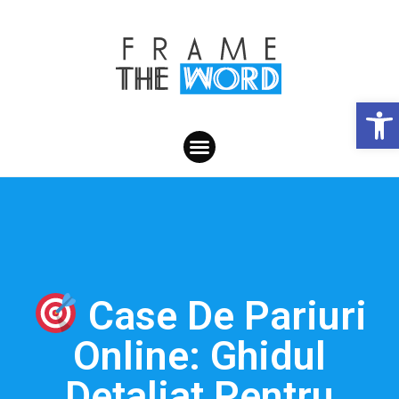
Open toolbar
Case De Pariuri
Online: Ghidul
Detaliat Pentru