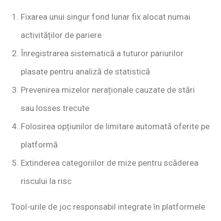
Fixarea unui singur fond lunar fix alocat numai
activităților de pariere
Înregistrarea sistematică a tuturor pariurilor
plasate pentru analiză de statistică
Prevenirea mizelor neraționale cauzate de stări
sau losses trecute
Folosirea opțiunilor de limitare automată oferite pe
platformă
Extinderea categoriilor de mize pentru scăderea
riscului la risc
Tool-urile de joc responsabil integrate în platformele