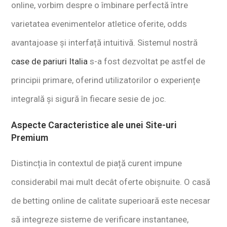
online, vorbim despre o îmbinare perfectă între
varietatea evenimentelor atletice oferite, odds
avantajoase și interfață intuitivă. Sistemul nostră
case de pariuri Italia
s-a fost dezvoltat pe astfel de
principii primare, oferind utilizatorilor o experiențe
integrală și sigură în fiecare sesie de joc.
Aspecte Caracteristice ale unei Site-uri
Premium
Distincția în contextul de piață curent impune
considerabil mai mult decât oferte obișnuite. O casă
de betting online de calitate superioară este necesar
să integreze sisteme de verificare instantanee,