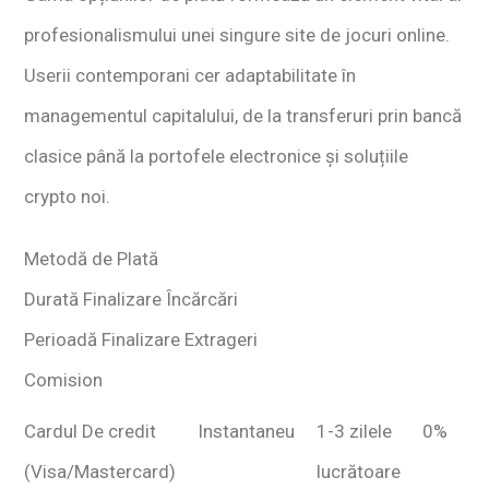
profesionalismului unei singure site de jocuri online.
Userii contemporani cer adaptabilitate în
managementul capitalului, de la transferuri prin bancă
clasice până la portofele electronice și soluțiile
crypto noi.
Metodă de Plată
Durată Finalizare Încărcări
Perioadă Finalizare Extrageri
Comision
Cardul De credit
Instantaneu
1-3 zilele
0%
(Visa/Mastercard)
lucrătoare