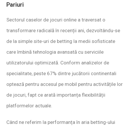
Pariuri
Sectorul caselor de jocuri online a traversat o
transformare radicală în recenții ani, dezvoltându-se
de la simple site-uri de betting la medii sofisticate
care îmbină tehnologia avansată cu serviciile
utilizatorului optimizată. Conform analizelor de
specialitate, peste 67% dintre jucătorii continentali
optează pentru accesul pe mobil pentru activitățile lor
de jocuri, fapt ce arată importanța flexibilității
platformelor actuale.
Când ne referim la performanța în aria betting-ului