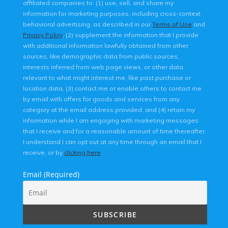
affiliated companies to: (1) use, sell, and share my
information for marketing purposes, including cross-context
behavioral advertising, as described in our
Terms of Use
and
Privacy Policy
, (2) supplement the information that I provide
with additional information lawfully obtained from other
sources, like demographic data from public sources,
interests inferred from web page views, or other data
relevant to what might interest me, like past purchase or
location data, (3) contact me or enable others to contact me
by email with offers for goods and services from any
category at the email address provided, and (4) retain my
information while I am engaging with marketing messages
that I receive and for a reasonable amount of time thereafter.
I understand I can opt out at any time through an email that I
receive, or by
clicking here
.
Email (Required)