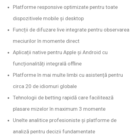
Platforme responsive optimizate pentru toate
dispozitivele mobile și desktop
Funcții de difuzare live integrate pentru observarea
meciurilor în momente direct
Aplicații native pentru Apple și Android cu
funcționalități integrală offline
Platforme în mai multe limbi cu asistență pentru
circa 20 de idiomuri globale
Tehnologii de betting rapidă care facilitează
plasare mizelor în maximum 3 momente
Unelte analitice profesioniste și platforme de
analiză pentru decizii fundamentate