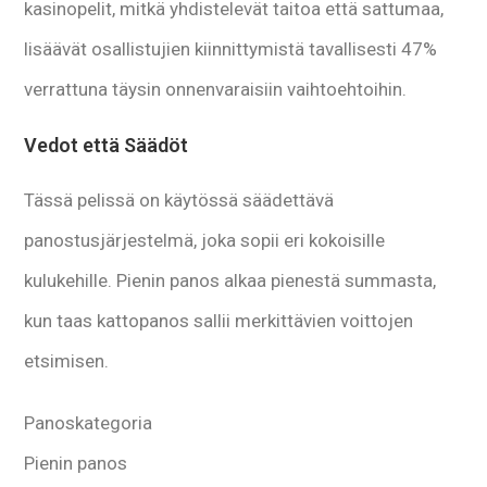
kasinopelit, mitkä yhdistelevät taitoa että sattumaa,
lisäävät osallistujien kiinnittymistä tavallisesti 47%
verrattuna täysin onnenvaraisiin vaihtoehtoihin.
Vedot että Säädöt
Tässä pelissä on käytössä säädettävä
panostusjärjestelmä, joka sopii eri kokoisille
kulukehille. Pienin panos alkaa pienestä summasta,
kun taas kattopanos sallii merkittävien voittojen
etsimisen.
Panoskategoria
Pienin panos