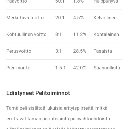
Päävoitto
50:1
1.8%
Huippuhyvä
Merkittävä tuotto
20:1
4.5%
Kelvollinen
Kohtuullinen voitto
8:1
11.2%
Kohtalainen
Perusvoitto
3:1
28.5%
Tasaista
Pieni voitto
1.5:1
42.0%
Säännöllistä
Edistyneet Pelitoiminnot
Tämä peli sisältää lukuisia erityispiirteitä, mitkä
erottavat tämän perinteisistä pelivaihtoehdoista.