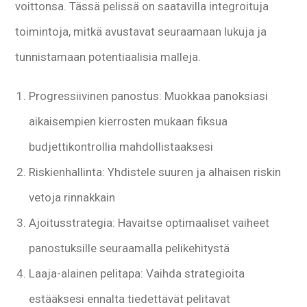
voittonsa. Tässä pelissä on saatavilla integroituja
toimintoja, mitkä avustavat seuraamaan lukuja ja
tunnistamaan potentiaalisia malleja.
Progressiivinen panostus: Muokkaa panoksiasi
aikaisempien kierrosten mukaan fiksua
budjettikontrollia mahdollistaaksesi
Riskienhallinta: Yhdistele suuren ja alhaisen riskin
vetoja rinnakkain
Ajoitusstrategia: Havaitse optimaaliset vaiheet
panostuksille seuraamalla pelikehitystä
Laaja-alainen pelitapa: Vaihda strategioita
estääksesi ennalta tiedettävät pelitavat