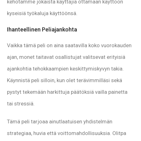
kehotamme jokaista käyttäjiä ottamaan käyttöön
kyseisiä työkaluja käyttöönsä.
Ihanteellinen Peliajankohta
Vaikka tämä peli on aina saatavilla koko vuorokauden
ajan, monet taitavat osallistujat valitsevat erityisiä
ajankohtia tehokkaampien keskittymiskyvyn takia.
Käynnistä peli silloin, kun olet terävimmilläsi sekä
pystyt tekemään harkittuja päätöksiä vailla painetta
tai stressiä.
Tämä peli tarjoaa ainutlaatuisen yhdistelmän
strategiaa, huvia että voittomahdollisuuksia. Olitpa