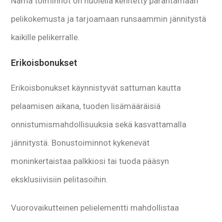
Nämä toiminnot on huolella kehitetty parantamaan
pelikokemusta ja tarjoamaan runsaammin jännitystä
kaikille pelikerralle.
Erikoisbonukset
Erikoisbonukset käynnistyvät sattuman kautta
pelaamisen aikana, tuoden lisämääräisiä
onnistumismahdollisuuksia sekä kasvattamalla
jännitystä. Bonustoiminnot kykenevät
moninkertaistaa palkkiosi tai tuoda pääsyn
eksklusiivisiin pelitasoihin.
Vuorovaikutteinen pelielementti mahdollistaa