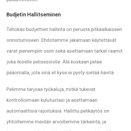
Budjetin Hallitseminen
Tehokas budjettien hallinta on perusta pitkäaikaiseen
onnistumiseen. Ehdotamme jakamaan käytettävät
varat pienempiin osiin sekä asettamaan tarkat raamit
joka ikiselle pelisessiolle. Älä koskaan pelaa
pääomalla, jota sinä et kyse ei pysty sietää hävitä.
Pelimme tarjoaa työkaluja, mitkä tukevat
kontrolloimaan kulutustasi ja asettamaan
automaattisia rajoituksia. Hallittu pelikäytös on
yhtiöllemme meidän arvoillemme tärkeintä, ja