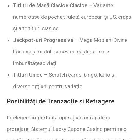
Titluri de Masă Clasice Clasice
– Variante
numeroase de pocher, ruletă european și US, craps
și alte titluri clasice
Jackpot-uri Progressive
– Mega Moolah, Divine
Fortune și restul games cu câștiguri care
îmbunătățesc vieți
Titluri Unice
– Scratch cards, bingo, keno și
diverse opțiuni pentru variație
Posibilități de Tranzacție și Retragere
Înțelegem importanța operațiunilor rapide și
protejate. Sistemul Lucky Capone Casino permite o