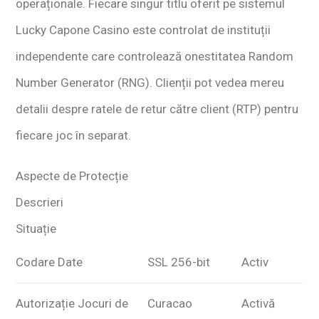
operaționale. Fiecare singur titlu oferit pe sistemul
Lucky Capone Casino este controlat de instituții
independente care controlează onestitatea Random
Number Generator (RNG). Clienții pot vedea mereu
detalii despre ratele de retur către client (RTP) pentru
fiecare joc în separat.
Aspecte de Protecție
Descrieri
Situație
Codare Date
SSL 256-bit
Activ
Autorizație Jocuri de
Curacao
Activă