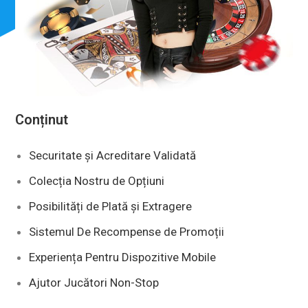
Conținut
Securitate și Acreditare Validată
Colecția Nostru de Opțiuni
Posibilități de Plată și Extragere
Sistemul De Recompense de Promoții
Experiența Pentru Dispozitive Mobile
Ajutor Jucători Non-Stop