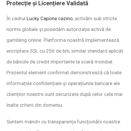
Protecție și Licențiere Validată
În cadrul
Lucky Capone cazino
, activăm sub stricte
norme globale și posedăm autorizație activă de
gambling online. Platforma noastră implementează
encriptare SSL cu 256 de biti, similar standard aplicat
de băncile de credit importante la scară mondial.
Prezentul element confirmat demonstrează că toate
informațiile confidențiale și operațiunile bancare ale
clienților noastre sunt securizate după celor cele mai
înalte criterii din domeniu.
Suntem mândri cu transparența funcționării noastre