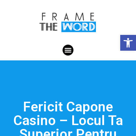
Open toolbar
Fericit Capone
Casino – Locul Ta
Superior Pentru