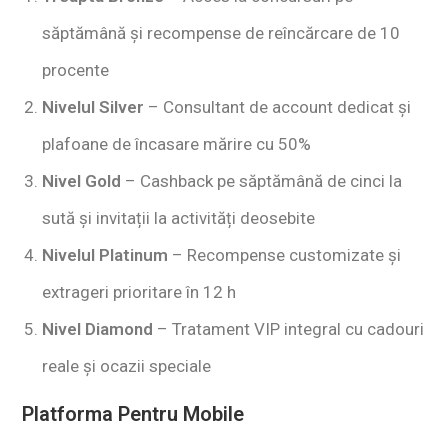
săptămână și recompense de reîncărcare de 10
procente
Nivelul Silver
– Consultant de account dedicat și
plafoane de încasare mărire cu 50%
Nivel Gold
– Cashback pe săptămână de cinci la
sută și invitații la activități deosebite
Nivelul Platinum
– Recompense customizate și
extrageri prioritare în 12 h
Nivel Diamond
– Tratament VIP integral cu cadouri
reale și ocazii speciale
Platforma Pentru Mobile