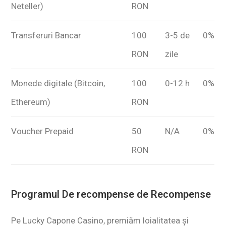
Neteller)
RON
Transferuri Bancar
100
3-5 de
0%
RON
zile
Monede digitale (Bitcoin,
100
0-12 h
0%
Ethereum)
RON
Voucher Prepaid
50
N/A
0%
RON
Programul De recompense de Recompense
Pe Lucky Capone Casino, premiăm loialitatea și