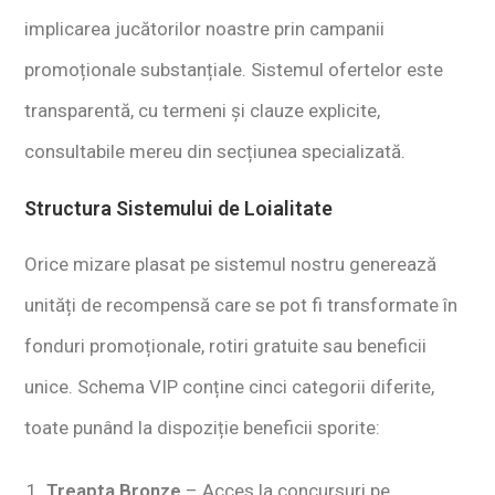
implicarea jucătorilor noastre prin campanii
promoționale substanțiale. Sistemul ofertelor este
transparentă, cu termeni și clauze explicite,
consultabile mereu din secțiunea specializată.
Structura Sistemului de Loialitate
Orice mizare plasat pe sistemul nostru generează
unități de recompensă care se pot fi transformate în
fonduri promoționale, rotiri gratuite sau beneficii
unice. Schema VIP conține cinci categorii diferite,
toate punând la dispoziție beneficii sporite:
Treapta Bronze
– Acces la concursuri pe