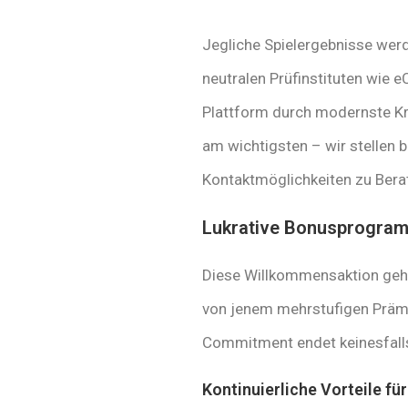
Jegliche Spielergebnisse werd
neutralen Prüfinstituten wie 
Plattform durch modernste Kr
am wichtigsten – wir stellen 
Kontaktmöglichkeiten zu Bera
Lukrative Bonusprogram
Diese Willkommensaktion gehö
von jenem mehrstufigen Prämi
Commitment endet keinesfalls
Kontinuierliche Vorteile für