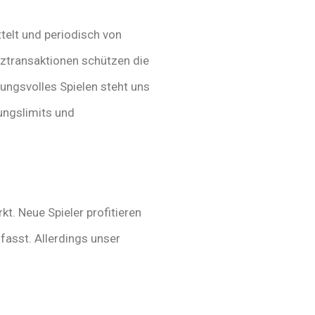
telt und periodisch von
nztransaktionen schützen die
ungsvolles Spielen steht uns
ungslimits und
. Neue Spieler profitieren
asst. Allerdings unser