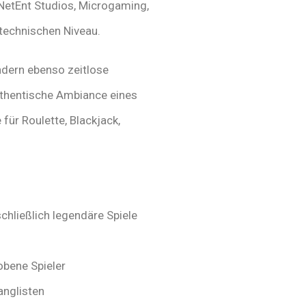
NetEnt Studios, Microgaming,
technischen Niveau.
ndern ebenso zeitlose
uthentische Ambiance eines
für Roulette, Blackjack,
hließlich legendäre Spiele
obene Spieler
nglisten