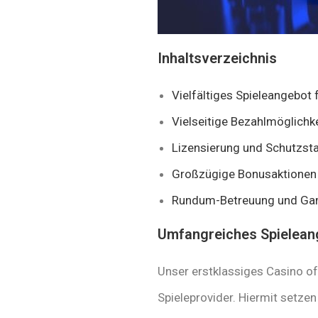
Inhaltsverzeichnis
Vielfältiges Spieleangebot
Vielseitige Bezahlmöglichke
Lizensierung und Schutzst
Großzügige Bonusaktionen 
Rundum-Betreuung und Gam
Umfangreiches Spielean
Unser erstklassiges Casino of
Spieleprovider. Hiermit setze