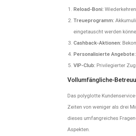
Reload-Boni:
Wiederkehren
Treueprogramm:
Akkumulie
eingetauscht werden könn
Cashback-Aktionen:
Bekom
Personalisierte Angebote:
VIP-Club:
Privilegierter Z
Vollumfängliche-Betreuu
Das polyglotte Kundenservice-
Zeiten von weniger als drei M
dieses umfangreiches Fragen-
Aspekten.