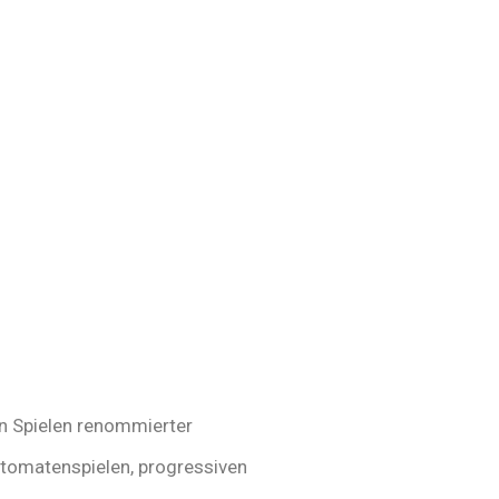
en Spielen renommierter
utomatenspielen, progressiven