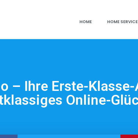
HOME
HOME SERVICE
o – Ihre Erste-Klasse-
tklassiges Online-Glü