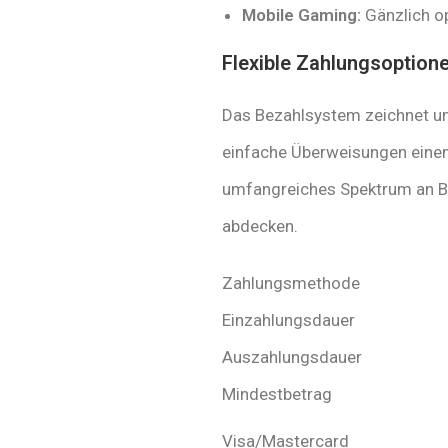
Mobile Gaming:
Gänzlich op
Flexible Zahlungsoptione
Das Bezahlsystem zeichnet uns
einfache Überweisungen einen 
umfangreiches Spektrum an Bez
abdecken.
Zahlungsmethode
Einzahlungsdauer
Auszahlungsdauer
Mindestbetrag
Visa/Mastercard