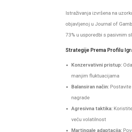
Istraživanja izvršena na uzork
objavljenoj u Journal of Gamb
73% u usporedbi s pasivnim sl
Strategije Prema Profilu Ig
Konzervativni pristup:
Odab
manjim fluktuacijama
Balansiran način:
Postavite 
nagrade
Agresivna taktika:
Koristite
veću volatilnost
Martingale adaptacija:
Pove