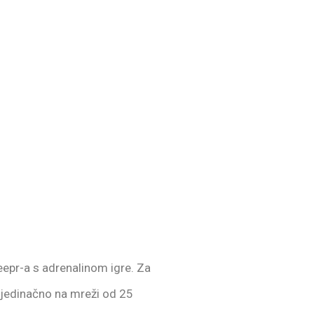
eepr-a s adrenalinom igre. Za
pojedinačno na mreži od 25