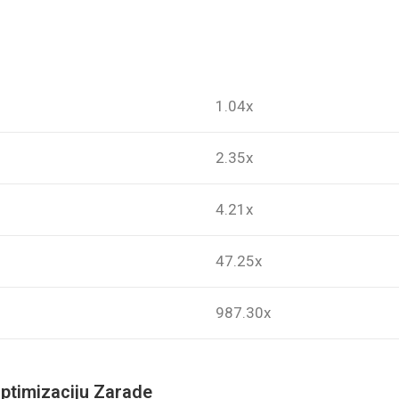
1.04x
2.35x
4.21x
47.25x
987.30x
Optimizaciju Zarade