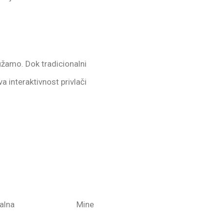
ružamo. Dok tradicionalni
interaktivnost privlači
alna
Mine