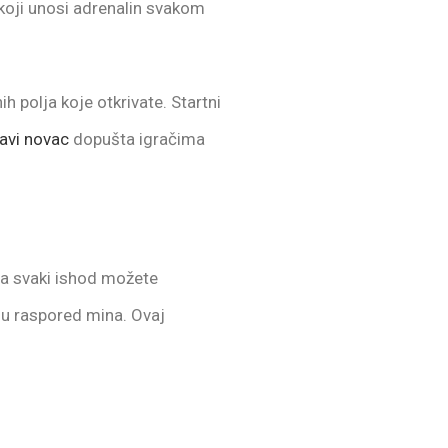
 koji unosi adrenalin svakom
 polja koje otkrivate. Startni
ravi novac
dopušta igračima
 da svaki ishod možete
uju raspored mina. Ovaj