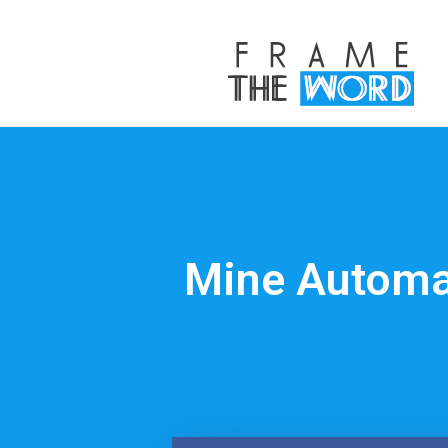
Mine Automa