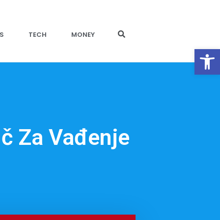
S
TECH
MONEY
Open toolbar
č Za Vađenje