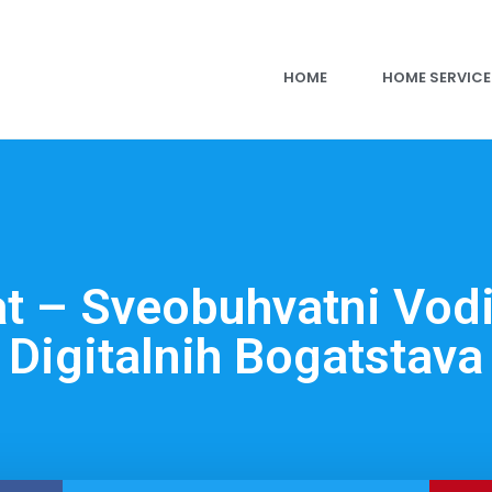
HOME
HOME SERVICE
t – Sveobuhvatni Vodi
Digitalnih Bogatstava