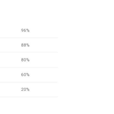
96%
88%
80%
60%
20%