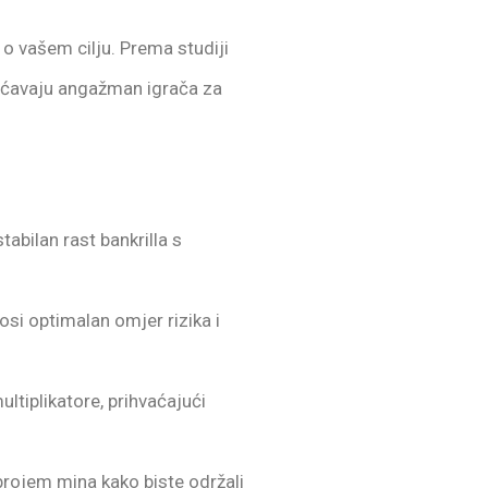
 o vašem cilju. Prema studiji
većavaju angažman igrača za
tabilan rast bankrilla s
nosi optimalan omjer rizika i
ltiplikatore, prihvaćajući
brojem mina kako biste održali