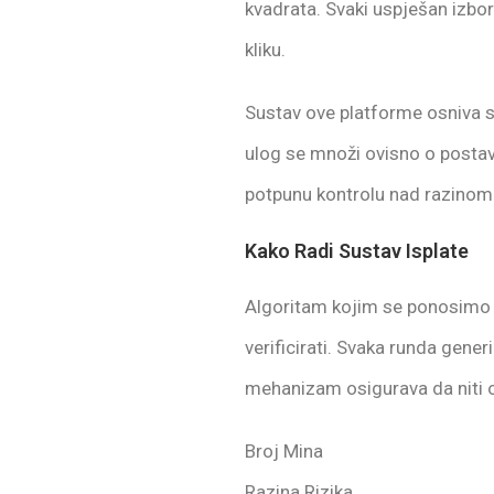
kvadrata. Svaki uspješan izbor
kliku.
Sustav ove platforme osniva se
ulog se množi ovisno o postav
potpunu kontrolu nad razinom r
Kako Radi Sustav Isplate
Algoritam kojim se ponosimo ko
verificirati. Svaka runda gene
mehanizam osigurava da niti o
Broj Mina
Razina Rizika