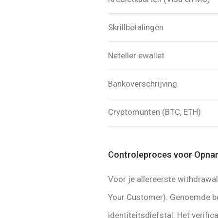
Skrillbetalingen
Neteller ewallet
Bankoverschrijving
Cryptomunten (BTC, ETH)
Controleproces voor Opn
Voor je allereerste withdrawa
Your Customer). Genoemde beve
identiteitsdiefstal. Het verifi