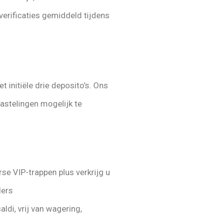
erificaties gemiddeld tijdens
 initiële drie deposito’s. Ons
astelingen mogelijk te
se VIP-trappen plus verkrijg u
ders
aldi, vrij van wagering,