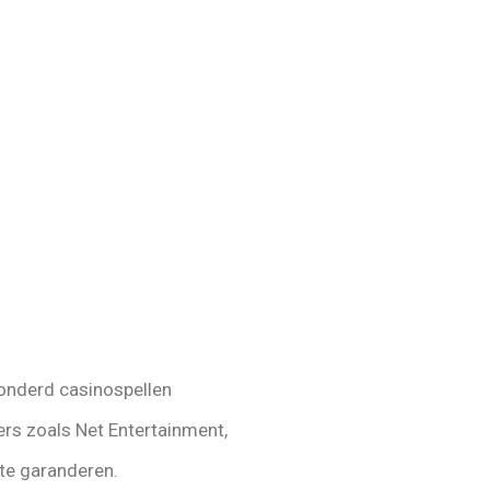
onderd casinospellen
rs zoals Net Entertainment,
te garanderen.