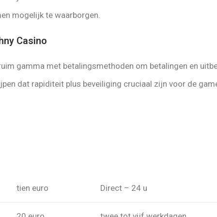
n mogelijk te waarborgen.
ohny Casino
 ruim gamma met betalingsmethoden om betalingen en uitbe
pen dat rapiditeit plus beveiliging cruciaal zijn voor de gam
tien euro
Direct – 24 u
20 euro
twee tot vijf werkdagen