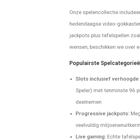
Onze spelencollectie includeer
hedendaagse video-gokkasten
jackpots plus tafelspellen zoa
wensen, beschikken we over ee
Populairste Spelcategorie
Slots inclusief verhoogde
Speler) met tenminste 96 p
deelnemen
Progressive jackpots:
Mega
veelvuldig miljoenenuitkeri
Live gaming:
Echte tafelspe