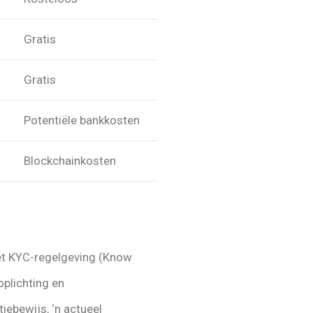
Gratis
Gratis
Potentiële bankkosten
Blockchainkosten
het KYC-regelgeving (Know
oplichting en
tiebewijs, ‘n actueel