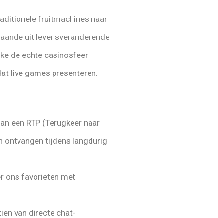
raditionele fruitmachines naar
aande uit levensveranderende
elke de echte casinosfeer
dat live games presenteren.
 van een RTP (Terugkeer naar
n ontvangen tijdens langdurig
r ons favorieten met
ien van directe chat-