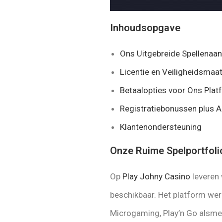
Inhoudsopgave
Ons Uitgebreide Spellenaa
Licentie en Veiligheidsmaa
Betaalopties voor Ons Plat
Registratiebonussen plus 
Klantenondersteuning
Onze Ruime Spelportfoli
Op
Play Johny Casino
leveren 
beschikbaar. Het platform we
Microgaming, Play’n Go alsmed