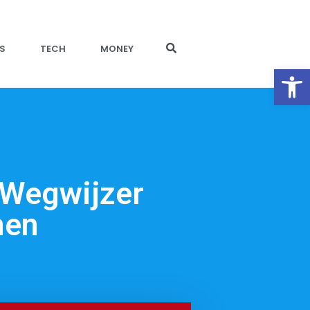
S
TECH
MONEY
Open toolbar
 Wegwijzer
men