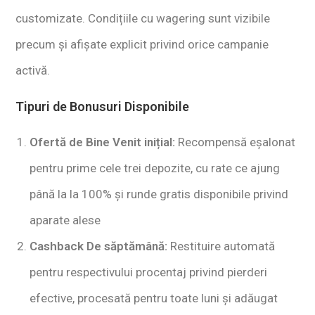
customizate. Condițiile cu wagering sunt vizibile
precum și afișate explicit privind orice campanie
activă.
Tipuri de Bonusuri Disponibile
Ofertă de Bine Venit inițial:
Recompensă eșalonat
pentru prime cele trei depozite, cu rate ce ajung
până la la 100% și runde gratis disponibile privind
aparate alese
Cashback De săptămână:
Restituire automată
pentru respectivului procentaj privind pierderi
efective, procesată pentru toate luni și adăugat