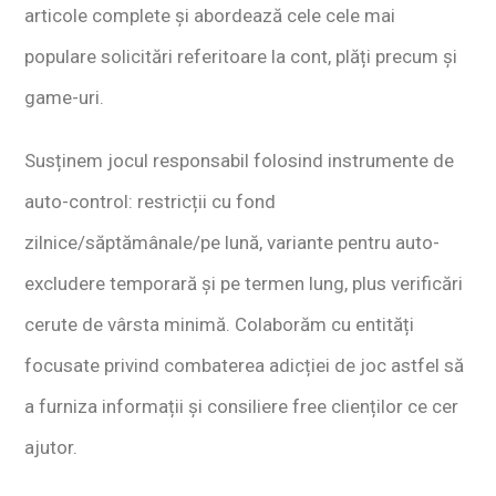
articole complete și abordează cele cele mai
populare solicitări referitoare la cont, plăți precum și
game-uri.
Susținem jocul responsabil folosind instrumente de
auto-control: restricții cu fond
zilnice/săptămânale/pe lună, variante pentru auto-
excludere temporară și pe termen lung, plus verificări
cerute de vârsta minimă. Colaborăm cu entități
focusate privind combaterea adicției de joc astfel să
a furniza informații și consiliere free clienților ce cer
ajutor.