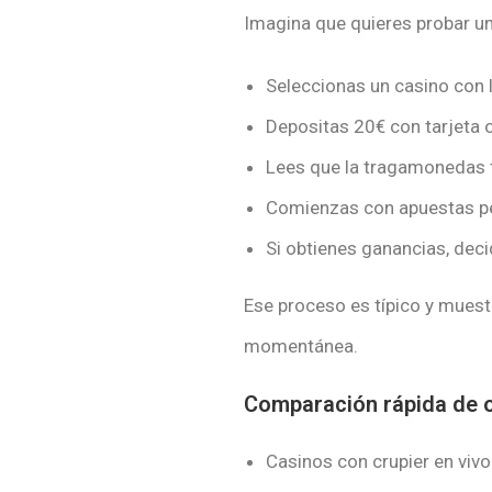
Imagina que quieres probar 
Seleccionas un casino con li
Depositas 20€ con tarjeta 
Lees que la tragamonedas t
Comienzas con apuestas peq
Si obtienes ganancias, decid
Ese proceso es típico y muestr
momentánea.
Comparación rápida de 
Casinos con crupier en viv