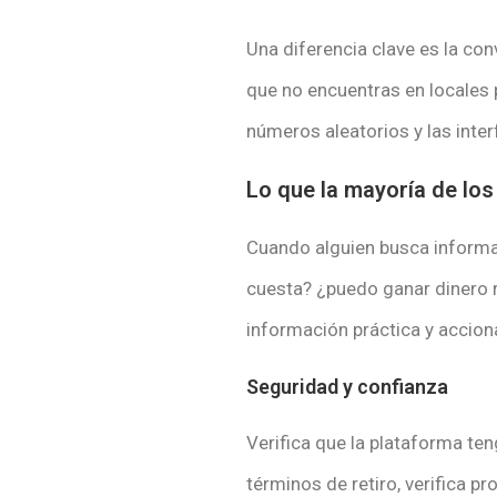
Una diferencia clave es la co
que no encuentras en locales 
números aleatorios y las inte
Lo que la mayoría de los
Cuando alguien busca informa
cuesta? ¿puedo ganar dinero 
información práctica y accion
Seguridad y confianza
Verifica que la plataforma ten
términos de retiro, verifica p