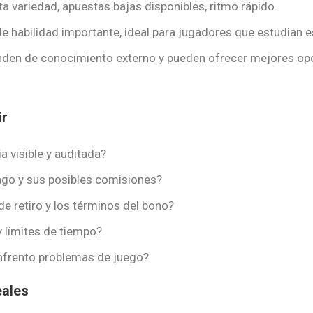
a variedad, apuestas bajas disponibles, ritmo rápido.
 habilidad importante, ideal para jugadores que estudian e
nden de conocimiento externo y pueden ofrecer mejores opo
ir
a visible y auditada?
go y sus posibles comisiones?
e retiro y los términos del bono?
y límites de tiempo?
enfrento problemas de juego?
eales