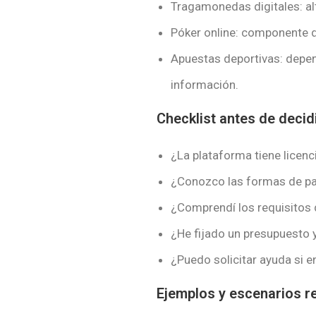
Tragamonedas digitales: alt
Póker online: componente de
Apuestas deportivas: depe
información.
Checklist antes de decid
¿La plataforma tiene licenci
¿Conozco las formas de pa
¿Comprendí los requisitos d
¿He fijado un presupuesto 
¿Puedo solicitar ayuda si 
Ejemplos y escenarios r