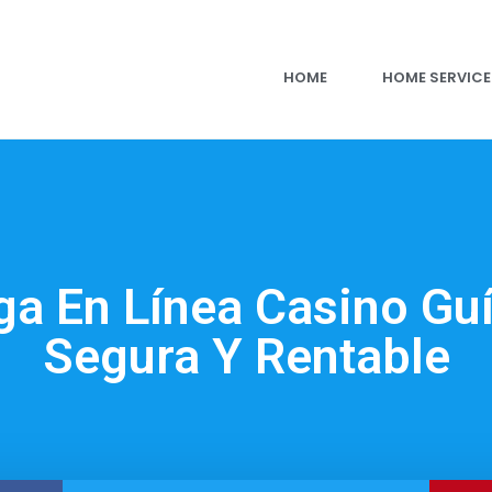
HOME
HOME SERVICE
 En Línea Casino Guí
Segura Y Rentable